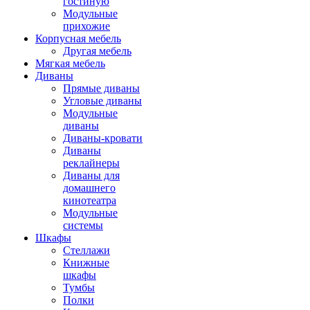
гостиную
Модульные
прихожие
Корпусная мебель
Другая мебель
Мягкая мебель
Диваны
Прямые диваны
Угловые диваны
Модульные
диваны
Диваны-кровати
Диваны
реклайнеры
Диваны для
домашнего
кинотеатра
Модульные
системы
Шкафы
Стеллажи
Книжные
шкафы
Тумбы
Полки