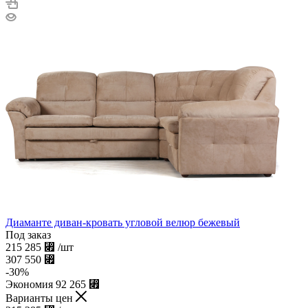
Диаманте диван-кровать угловой велюр бежевый
Под заказ
215 285
⃏
/шт
307 550
⃏
-
30
%
Экономия
92 265
⃏
Варианты цен