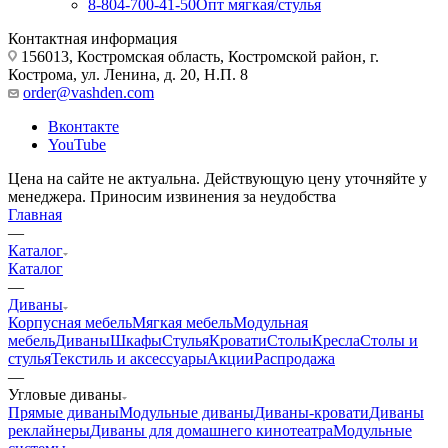
8-804-700-41-50
Опт мягкая/стулья
Контактная информация
156013, Костромская область, Костромской район, г.
Кострома, ул. Ленина, д. 20, Н.П. 8
order@vashden.com
Вконтакте
YouTube
Цена на сайте не актуальна. Действующую цену уточняйте у
менеджера. Приносим извинения за неудобства
Главная
—
Каталог
Каталог
—
Диваны
Корпусная мебель
Мягкая мебель
Модульная
мебель
Диваны
Шкафы
Стулья
Кровати
Столы
Кресла
Столы и
стулья
Текстиль и аксессуары
Акции
Распродажа
—
Угловые диваны
Прямые диваны
Модульные диваны
Диваны-кровати
Диваны
реклайнеры
Диваны для домашнего кинотеатра
Модульные