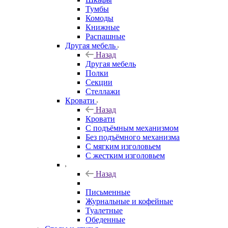
Тумбы
Комоды
Книжные
Распашные
Другая мебель
Назад
Другая мебель
Полки
Секции
Стеллажи
Кровати
Назад
Кровати
С подъёмным механизмом
Без подъёмного механизма
С мягким изголовьем
С жестким изголовьем
Назад
Письменные
Журнальные и кофейные
Туалетные
Обеденные