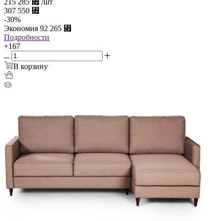
215 285
⃏
/шт
307 550
⃏
-
30
%
Экономия
92 265
⃏
Подробности
+167
В корзину