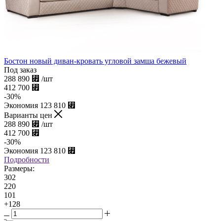
Бостон новый диван-кровать угловой замша бежевый
Под заказ
288 890
⃏
/шт
412 700
⃏
-
30
%
Экономия
123 810
⃏
Варианты цен
288 890
⃏
/шт
412 700
⃏
-
30
%
Экономия
123 810
⃏
Подробности
Размеры:
302
220
101
+128