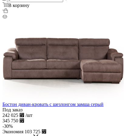
В корзину
Бостон диван-кровать с шезлонгом замша серый
Под заказ
242 025
⃏
/шт
345 750
⃏
-
30
%
Экономия
103 725
⃏