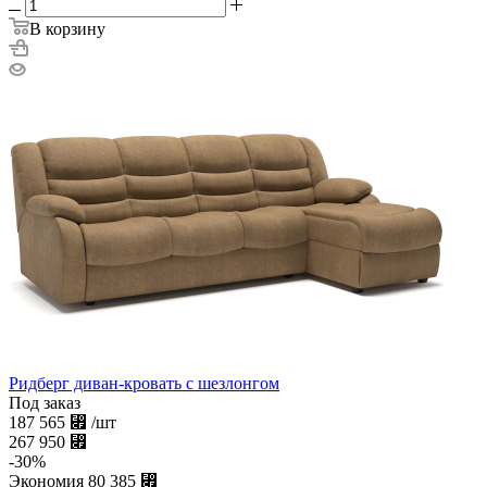
В корзину
Ридберг диван-кровать с шезлонгом
Под заказ
187 565
⃏
/шт
267 950
⃏
-
30
%
Экономия
80 385
⃏