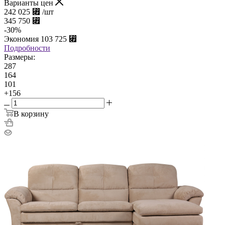
Варианты цен
242 025
⃏
/шт
345 750
⃏
-
30
%
Экономия
103 725
⃏
Подробности
Размеры:
287
164
101
+156
В корзину