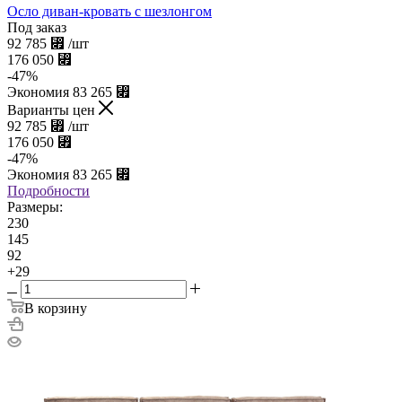
Осло диван-кровать с шезлонгом
Под заказ
92 785
⃏
/шт
176 050
⃏
-
47
%
Экономия
83 265
⃏
Варианты цен
92 785
⃏
/шт
176 050
⃏
-
47
%
Экономия
83 265
⃏
Подробности
Размеры:
230
145
92
+29
В корзину