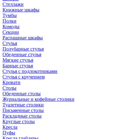
Стеллажи
Книжные шкафы
Тумбы
Полки
Комоды
Секции
Распашные шкафы
Стулья
Полубарные стулья
Обеденные стулья
Мягкие стулья
Барные стулья
Стулья с подлокотниками
Стулья с кручением
Кровати
Столы
Обеденные столы
Журнальные и кофейные столики
Туалетные столики
Письменные столы
Раскладные столы
Круглые столы
Кресла
Пуфы
Кресла глайдеры