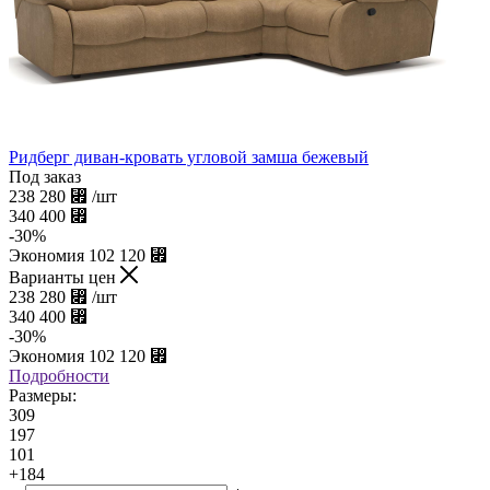
Ридберг диван-кровать угловой замша бежевый
Под заказ
238 280
⃏
/шт
340 400
⃏
-
30
%
Экономия
102 120
⃏
Варианты цен
238 280
⃏
/шт
340 400
⃏
-
30
%
Экономия
102 120
⃏
Подробности
Размеры:
309
197
101
+184