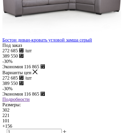
Бостон диван-кровать угловой замша серый
Под заказ
272 685
⃏
/шт
389 550
⃏
-
30
%
Экономия
116 865
⃏
Варианты цен
272 685
⃏
/шт
389 550
⃏
-
30
%
Экономия
116 865
⃏
Подробности
Размеры:
302
221
101
+156