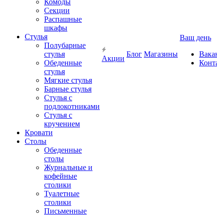
Комоды
Секции
Распашные
шкафы
Стулья
Ваш день
Полубарные
стулья
Блог
Магазины
Вака
Акции
Обеденные
Конт
стулья
Мягкие стулья
Барные стулья
Стулья с
подлокотниками
Стулья с
кручением
Кровати
Столы
Обеденные
столы
Журнальные и
кофейные
столики
Туалетные
столики
Письменные