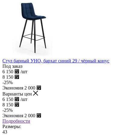
Стул барный УНО, бархат синий 29 / чёрный конус
Под заказ
6 150
⃏
/шт
8 150
⃏
-
25
%
Экономия
2 000
⃏
Варианты цен
6 150
⃏
/шт
8 150
⃏
-
25
%
Экономия
2 000
⃏
Подробности
Размеры:
43