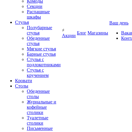
Комоды
Секции
Распашные
шкафы
Стулья
Ваш день
Полубарные
стулья
Блог
Магазины
Вака
Акции
Обеденные
Конт
стулья
Мягкие стулья
Барные стулья
Стулья с
подлокотниками
Стулья с
кручением
Кровати
Столы
Обеденные
столы
Журнальные и
кофейные
столики
Туалетные
столики
Письменные