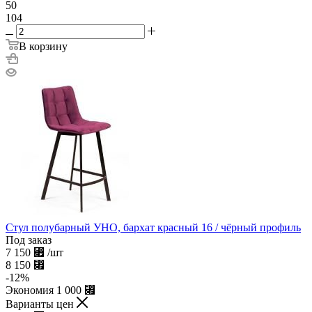
50
104
В корзину
Стул полубарный УНО, бархат красный 16 / чёрный профиль
Под заказ
7 150
⃏
/шт
8 150
⃏
-
12
%
Экономия
1 000
⃏
Варианты цен