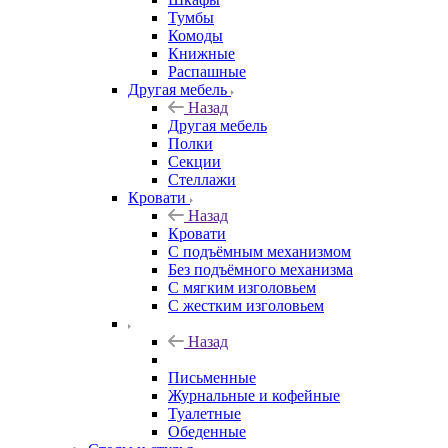
Тумбы
Комоды
Книжные
Распашные
Другая мебель
Назад
Другая мебель
Полки
Секции
Стеллажи
Кровати
Назад
Кровати
С подъёмным механизмом
Без подъёмного механизма
С мягким изголовьем
С жестким изголовьем
Назад
Письменные
Журнальные и кофейные
Туалетные
Обеденные