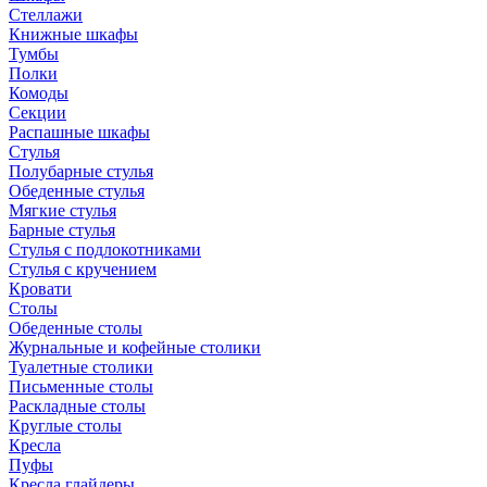
Стеллажи
Книжные шкафы
Тумбы
Полки
Комоды
Секции
Распашные шкафы
Стулья
Полубарные стулья
Обеденные стулья
Мягкие стулья
Барные стулья
Стулья с подлокотниками
Стулья с кручением
Кровати
Столы
Обеденные столы
Журнальные и кофейные столики
Туалетные столики
Письменные столы
Раскладные столы
Круглые столы
Кресла
Пуфы
Кресла глайдеры