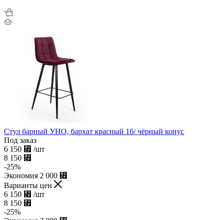
Стул барный УНО, бархат красный 16/ чёрный конус
Под заказ
6 150
⃏
/шт
8 150
⃏
-
25
%
Экономия
2 000
⃏
Варианты цен
6 150
⃏
/шт
8 150
⃏
-
25
%