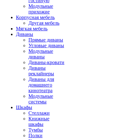
гостиную
Модульные
прихожие
Корпусная мебель
Другая мебель
Мягкая мебель
Диваны
Прямые диваны
Угловые диваны
Модульные
диваны
Диваны-кровати
Диваны
реклайнеры
Диваны для
домашнего
кинотеатра
Модульные
системы
Шкафы
Стеллажи
Книжные
шкафы
Тумбы
Полки