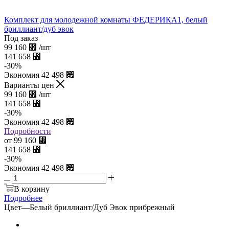
Комплект для молодежной комнаты ФЕДЕРИКА1, белый
бриллиант/дуб эвок
Под заказ
99 160
⃏
/шт
141 658
⃏
-
30
%
Экономия
42 498
⃏
Варианты цен
99 160
⃏
/шт
141 658
⃏
-
30
%
Экономия
42 498
⃏
Подробности
от
99 160
⃏
141 658
⃏
-
30
%
Экономия
42 498
⃏
В корзину
Подробнее
Цвет
—
Белый бриллиант/Дуб Эвок прибрежный