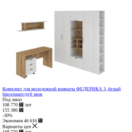
Комплект для молодежной комнаты ФЕДЕРИКА 3, белый
бриллиант/дуб эвок
Под заказ
108 770
⃏
/шт
155 386
⃏
-
30
%
Экономия
46 616
⃏
Варианты цен
108 770
⃏
/шт