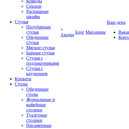
Комоды
Секции
Распашные
шкафы
Стулья
Ваш день
Полубарные
стулья
Блог
Магазины
Вака
Акции
Обеденные
Конт
стулья
Мягкие стулья
Барные стулья
Стулья с
подлокотниками
Стулья с
кручением
Кровати
Столы
Обеденные
столы
Журнальные и
кофейные
столики
Туалетные
столики
Письменные