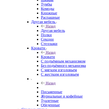
Тумбы
Комоды
Книжные
Распашные
Другая мебель
Назад
Другая мебель
Полки
Секции
Стеллажи
Кровати
Назад
Кровати
С подъёмным механизмом
Без подъёмного механизма
С мягким изголовьем
С жестким изголовьем
Назад
Письменные
Журнальные и кофейные
Туалетные
Обеденные