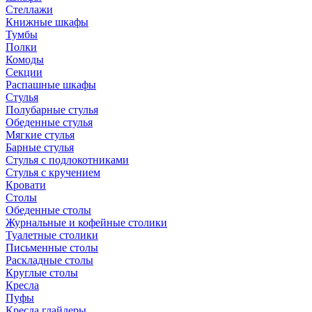
Стеллажи
Книжные шкафы
Тумбы
Полки
Комоды
Секции
Распашные шкафы
Стулья
Полубарные стулья
Обеденные стулья
Мягкие стулья
Барные стулья
Стулья с подлокотниками
Стулья с кручением
Кровати
Столы
Обеденные столы
Журнальные и кофейные столики
Туалетные столики
Письменные столы
Раскладные столы
Круглые столы
Кресла
Пуфы
Кресла глайдеры