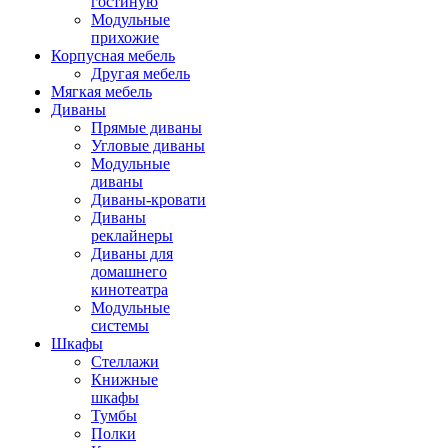
гостиную
Модульные
прихожие
Корпусная мебель
Другая мебель
Мягкая мебель
Диваны
Прямые диваны
Угловые диваны
Модульные
диваны
Диваны-кровати
Диваны
реклайнеры
Диваны для
домашнего
кинотеатра
Модульные
системы
Шкафы
Стеллажи
Книжные
шкафы
Тумбы
Полки