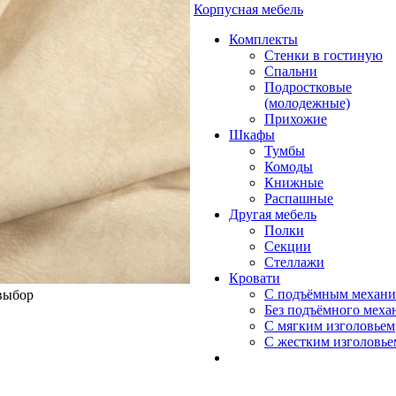
Корпусная мебель
Комплекты
Стенки в гостиную
Спальни
Подростковые
(молодежные)
Прихожие
Шкафы
Тумбы
Комоды
Книжные
Распашные
Другая мебель
Полки
Секции
Стеллажи
Кровати
С подъёмным механ
 выбор
Без подъёмного меха
С мягким изголовьем
С жестким изголовье