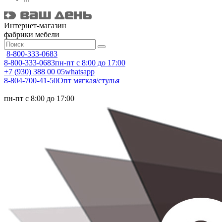
Интернет-магазин
фабрики мебели
8-800-333-0683
8-800-333-0683
пн-пт с 8:00 до 17:00
+7 (930) 388 00 05
whatsapp
8-804-700-41-50
Опт мягкая/стулья
пн-пт с 8:00 до 17:00