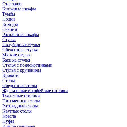
Стеллажи
Книжные шкафы
Тумбы
Полки
Комоды
Секции
Распашные шкафы
Стулья
Полубарные стулья
Обеденные стулья
Мягкие стулья
Барные стулья
Стулья с подлокотниками
Стулья с кручением
Кровати
Столы
Обеденные столы
Журнальные и кофейные столики
Туалетные столики
Письменные столы
Раскладные столы
Круглые столы
Кресла
Пуфы
Кресла глайдеры