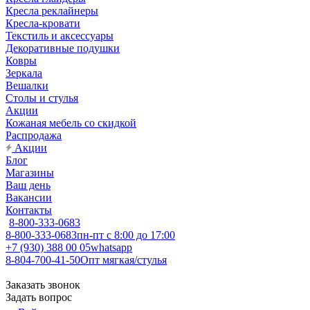
Кресла реклайнеры
Кресла-кровати
Текстиль и аксессуары
Декоративные подушки
Ковры
Зеркала
Вешалки
Столы и стулья
Акции
Кожаная мебель со скидкой
Распродажа
Акции
Блог
Магазины
Ваш день
Вакансии
Контакты
8-800-333-0683
8-800-333-0683
пн-пт с 8:00 до 17:00
+7 (930) 388 00 05
whatsapp
8-804-700-41-50
Опт мягкая/стулья
Заказать звонок
Задать вопрос