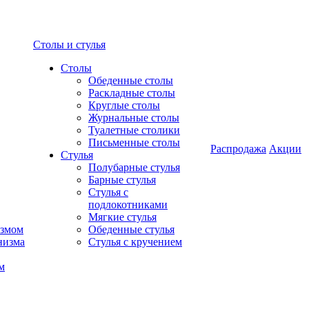
Столы и стулья
Столы
Обеденные столы
Раскладные столы
Круглые столы
Журнальные столы
Туалетные столики
Письменные столы
Распродажа
Акции
Стулья
Полубарные стулья
Барные стулья
Стулья с
подлокотниками
Мягкие стулья
измом
Обеденные стулья
низма
Стулья с кручением
м