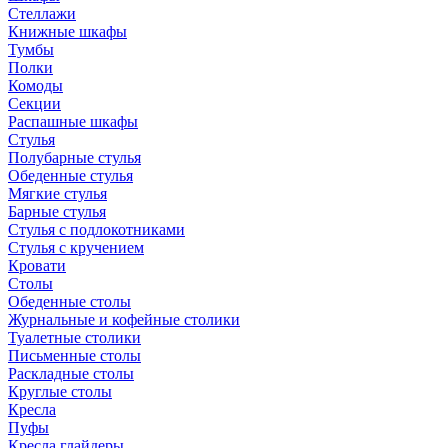
Стеллажи
Книжные шкафы
Тумбы
Полки
Комоды
Секции
Распашные шкафы
Стулья
Полубарные стулья
Обеденные стулья
Мягкие стулья
Барные стулья
Стулья с подлокотниками
Стулья с кручением
Кровати
Столы
Обеденные столы
Журнальные и кофейные столики
Туалетные столики
Письменные столы
Раскладные столы
Круглые столы
Кресла
Пуфы
Кресла глайдеры