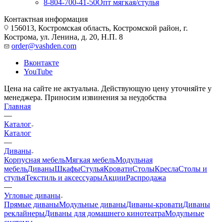
8-804-700-41-50
Опт мягкая/стулья
Контактная информация
156013, Костромская область, Костромской район, г.
Кострома, ул. Ленина, д. 20, Н.П. 8
order@vashden.com
Вконтакте
YouTube
Цена на сайте не актуальна. Действующую цену уточняйте у
менеджера. Приносим извинения за неудобства
Главная
—
Каталог
Каталог
—
Диваны
Корпусная мебель
Мягкая мебель
Модульная
мебель
Диваны
Шкафы
Стулья
Кровати
Столы
Кресла
Столы и
стулья
Текстиль и аксессуары
Акции
Распродажа
—
Угловые диваны
Прямые диваны
Модульные диваны
Диваны-кровати
Диваны
реклайнеры
Диваны для домашнего кинотеатра
Модульные