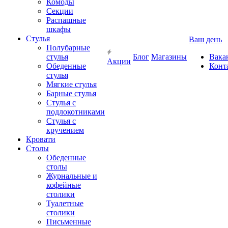
Комоды
Секции
Распашные
шкафы
Стулья
Ваш день
Полубарные
стулья
Блог
Магазины
Вака
Акции
Обеденные
Конт
стулья
Мягкие стулья
Барные стулья
Стулья с
подлокотниками
Стулья с
кручением
Кровати
Столы
Обеденные
столы
Журнальные и
кофейные
столики
Туалетные
столики
Письменные