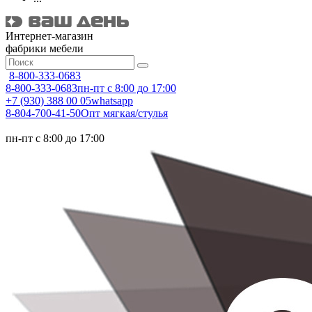
Интернет-магазин
фабрики мебели
8-800-333-0683
8-800-333-0683
пн-пт с 8:00 до 17:00
+7 (930) 388 00 05
whatsapp
8-804-700-41-50
Опт мягкая/стулья
пн-пт с 8:00 до 17:00