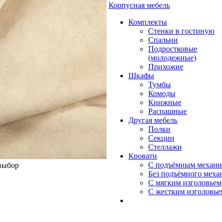
Корпусная мебель
Комплекты
Стенки в гостиную
Спальни
Подростковые
(молодежные)
Прихожие
Шкафы
Тумбы
Комоды
Книжные
Распашные
Другая мебель
Полки
Секции
Стеллажи
Кровати
С подъёмным механ
 выбор
Без подъёмного меха
С мягким изголовьем
С жестким изголовье