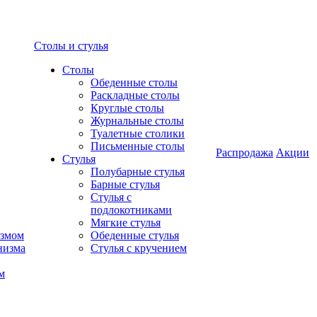
Столы и стулья
Столы
Обеденные столы
Раскладные столы
Круглые столы
Журнальные столы
Туалетные столики
Письменные столы
Распродажа
Акции
Стулья
Полубарные стулья
Барные стулья
Стулья с
подлокотниками
Мягкие стулья
измом
Обеденные стулья
низма
Стулья с кручением
м