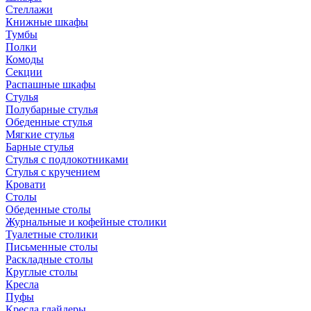
Стеллажи
Книжные шкафы
Тумбы
Полки
Комоды
Секции
Распашные шкафы
Стулья
Полубарные стулья
Обеденные стулья
Мягкие стулья
Барные стулья
Стулья с подлокотниками
Стулья с кручением
Кровати
Столы
Обеденные столы
Журнальные и кофейные столики
Туалетные столики
Письменные столы
Раскладные столы
Круглые столы
Кресла
Пуфы
Кресла глайдеры