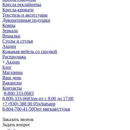
Кресла реклайнеры
Кресла-кровати
Текстиль и аксессуары
Декоративные подушки
Ковры
Зеркала
Вешалки
Столы и стулья
Акции
Кожаная мебель со скидкой
Распродажа
Акции
Блог
Магазины
Ваш день
Вакансии
Контакты
8-800-333-0683
8-800-333-0683
пн-пт с 8:00 до 17:00
+7 (930) 388 00 05
whatsapp
8-804-700-41-50
Опт мягкая/стулья
Заказать звонок
Задать вопрос