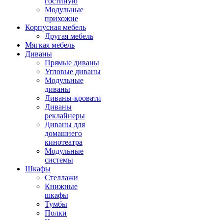
гостиную
Модульные
прихожие
Корпусная мебель
Другая мебель
Мягкая мебель
Диваны
Прямые диваны
Угловые диваны
Модульные
диваны
Диваны-кровати
Диваны
реклайнеры
Диваны для
домашнего
кинотеатра
Модульные
системы
Шкафы
Стеллажи
Книжные
шкафы
Тумбы
Полки