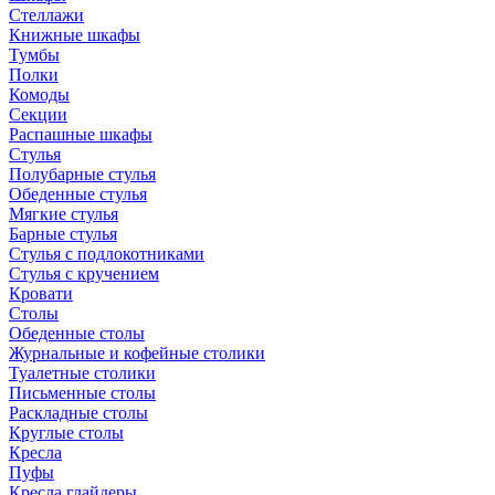
Стеллажи
Книжные шкафы
Тумбы
Полки
Комоды
Секции
Распашные шкафы
Стулья
Полубарные стулья
Обеденные стулья
Мягкие стулья
Барные стулья
Стулья с подлокотниками
Стулья с кручением
Кровати
Столы
Обеденные столы
Журнальные и кофейные столики
Туалетные столики
Письменные столы
Раскладные столы
Круглые столы
Кресла
Пуфы
Кресла глайдеры