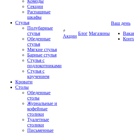
Комоды
Секции
Распашные
шкафы
Стулья
Ваш день
Полубарные
стулья
Блог
Магазины
Вака
Акции
Обеденные
Конт
стулья
Мягкие стулья
Барные стулья
Стулья с
подлокотниками
Стулья с
кручением
Кровати
Столы
Обеденные
столы
Журнальные и
кофейные
столики
Туалетные
столики
Письменные