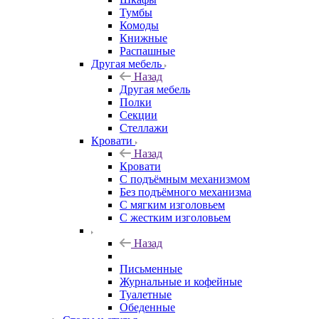
Тумбы
Комоды
Книжные
Распашные
Другая мебель
Назад
Другая мебель
Полки
Секции
Стеллажи
Кровати
Назад
Кровати
С подъёмным механизмом
Без подъёмного механизма
С мягким изголовьем
С жестким изголовьем
Назад
Письменные
Журнальные и кофейные
Туалетные
Обеденные