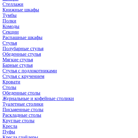
Стеллажи
Книжные шкафы
Тумбы
Полки
Комоды
Секции
Распашные шкафы
Стулья
Полубарные стулья
Обеденные стулья
Мягкие стулья
Барные стулья
Стулья с подлокотниками
Стулья с кручением
Кровати
Столы
Обеденные столы
Журнальные и кофейные столики
Туалетные столики
Письменные столы
Раскладные столы
Круглые столы
Кресла
Пуфы
Кресла глайдеры