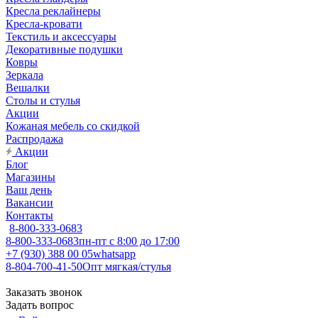
Кресла реклайнеры
Кресла-кровати
Текстиль и аксессуары
Декоративные подушки
Ковры
Зеркала
Вешалки
Столы и стулья
Акции
Кожаная мебель со скидкой
Распродажа
Акции
Блог
Магазины
Ваш день
Вакансии
Контакты
8-800-333-0683
8-800-333-0683
пн-пт с 8:00 до 17:00
+7 (930) 388 00 05
whatsapp
8-804-700-41-50
Опт мягкая/стулья
Заказать звонок
Задать вопрос