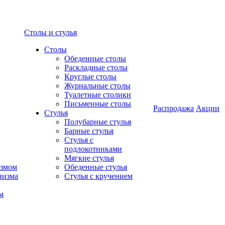
Столы и стулья
Столы
Обеденные столы
Раскладные столы
Круглые столы
Журнальные столы
Туалетные столики
Письменные столы
Распродажа
Акции
Стулья
Полубарные стулья
Барные стулья
Стулья с
подлокотниками
Мягкие стулья
измом
Обеденные стулья
низма
Стулья с кручением
м