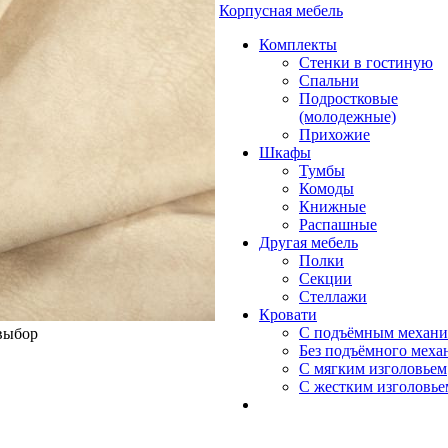
Корпусная мебель
Комплекты
Стенки в гостиную
Спальни
Подростковые
(молодежные)
Прихожие
Шкафы
Тумбы
Комоды
Книжные
Распашные
Другая мебель
Полки
Секции
Стеллажи
Кровати
С подъёмным механ
 выбор
Без подъёмного меха
С мягким изголовьем
С жестким изголовье