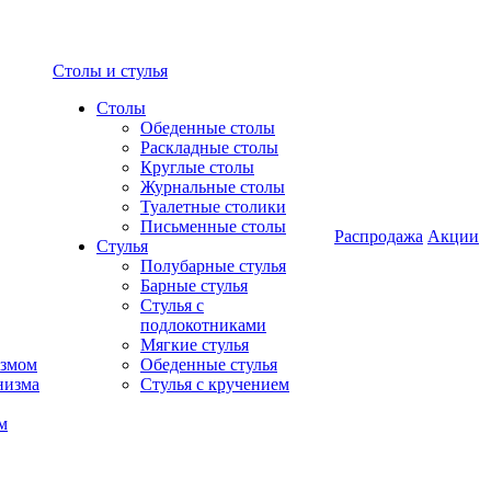
Столы и стулья
Столы
Обеденные столы
Раскладные столы
Круглые столы
Журнальные столы
Туалетные столики
Письменные столы
Распродажа
Акции
Стулья
Полубарные стулья
Барные стулья
Стулья с
подлокотниками
Мягкие стулья
измом
Обеденные стулья
низма
Стулья с кручением
м