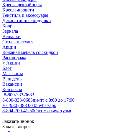
Кресла реклайнеры
Кресла-кровати
Текстиль и аксессуары
Декоративные подушки
Ковры
Зеркала
Вешалки
Столы и стулья
Акции
Кожаная мебель со скидкой
Распродажа
Акции
Блог
Магазины
Ваш день
Вакансии
Контакты
8-800-333-0683
8-800-333-0683
пн-пт с 8:00 до 17:00
+7 (930) 388 00 05
whatsapp
8-804-700-41-50
Опт мягкая/стулья
Заказать звонок
Задать вопрос