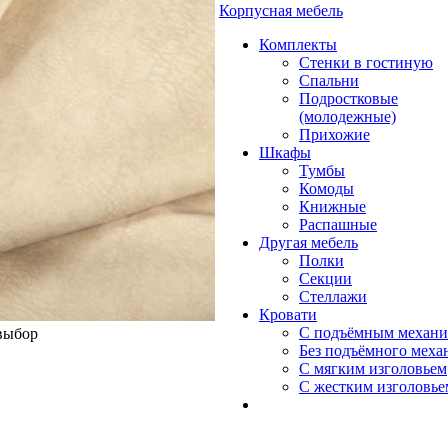
Корпусная мебель
Комплекты
Стенки в гостиную
Спальни
Подростковые
(молодежные)
Прихожие
Шкафы
Тумбы
Комоды
Книжные
Распашные
Другая мебель
Полки
Секции
Стеллажи
Кровати
С подъёмным механ
 выбор
Без подъёмного меха
С мягким изголовьем
С жестким изголовье