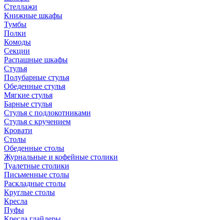
Стеллажи
Книжные шкафы
Тумбы
Полки
Комоды
Секции
Распашные шкафы
Стулья
Полубарные стулья
Обеденные стулья
Мягкие стулья
Барные стулья
Стулья с подлокотниками
Стулья с кручением
Кровати
Столы
Обеденные столы
Журнальные и кофейные столики
Туалетные столики
Письменные столы
Раскладные столы
Круглые столы
Кресла
Пуфы
Кресла глайдеры