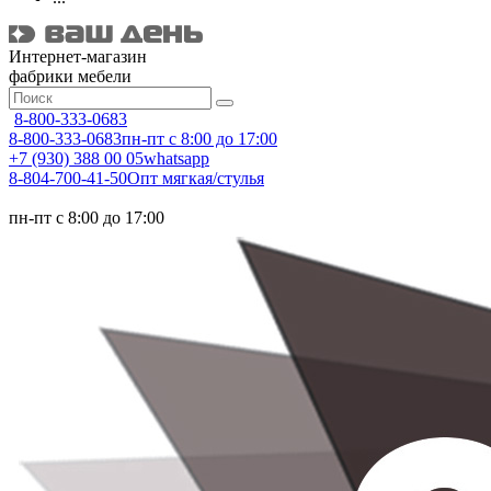
Интернет-магазин
фабрики мебели
8-800-333-0683
8-800-333-0683
пн-пт с 8:00 до 17:00
+7 (930) 388 00 05
whatsapp
8-804-700-41-50
Опт мягкая/стулья
пн-пт с 8:00 до 17:00