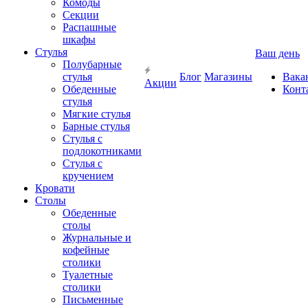
Комоды
Секции
Распашные
шкафы
Стулья
Ваш день
Полубарные
стулья
Блог
Магазины
Вака
Акции
Обеденные
Конт
стулья
Мягкие стулья
Барные стулья
Стулья с
подлокотниками
Стулья с
кручением
Кровати
Столы
Обеденные
столы
Журнальные и
кофейные
столики
Туалетные
столики
Письменные