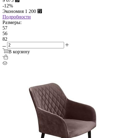
9 675
⃏
-
12
%
Экономия
1 200
⃏
Подробности
Размеры:
57
56
82
В корзину