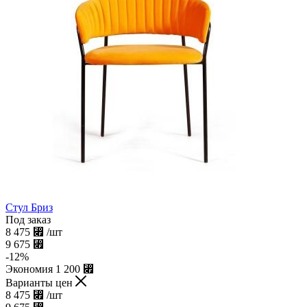
Стул Бриз
Под заказ
8 475
⃏
/шт
9 675
⃏
-
12
%
Экономия
1 200
⃏
Варианты цен
8 475
⃏
/шт