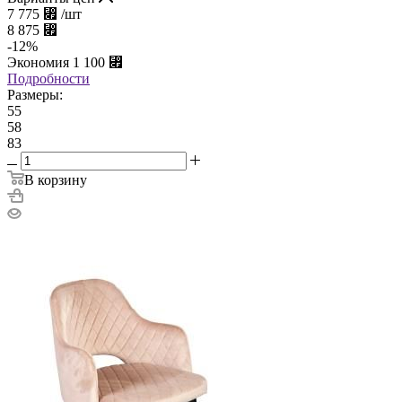
7 775
⃏
/шт
8 875
⃏
-
12
%
Экономия
1 100
⃏
Подробности
Размеры:
55
58
83
В корзину