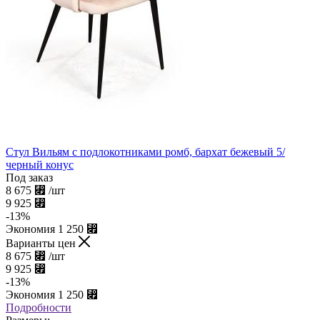
Стул Вильям с подлокотниками ромб, бархат бежевый 5/
черный конус
Под заказ
8 675
⃏
/шт
9 925
⃏
-
13
%
Экономия
1 250
⃏
Варианты цен
8 675
⃏
/шт
9 925
⃏
-
13
%
Экономия
1 250
⃏
Подробности