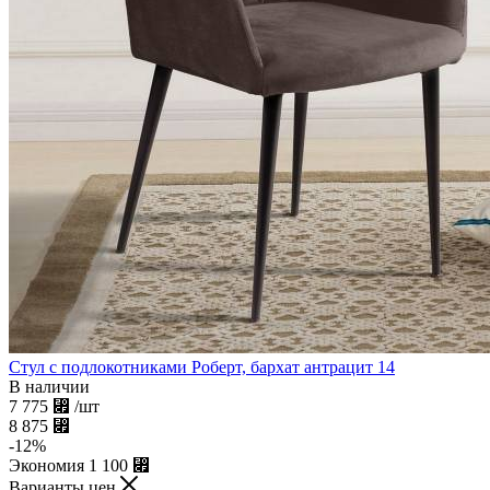
Стул с подлокотниками Роберт, бархат антрацит 14
В наличии
7 775
⃏
/шт
8 875
⃏
-
12
%
Экономия
1 100
⃏
Варианты цен