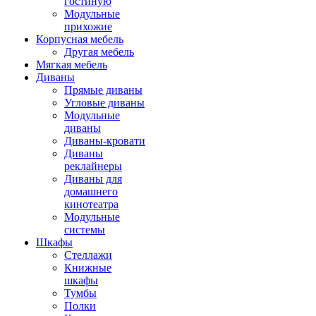
гостиную
Модульные
прихожие
Корпусная мебель
Другая мебель
Мягкая мебель
Диваны
Прямые диваны
Угловые диваны
Модульные
диваны
Диваны-кровати
Диваны
реклайнеры
Диваны для
домашнего
кинотеатра
Модульные
системы
Шкафы
Стеллажи
Книжные
шкафы
Тумбы
Полки