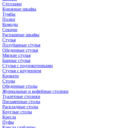
Стеллажи
Книжные шкафы
Тумбы
Полки
Комоды
Секции
Распашные шкафы
Стулья
Полубарные стулья
Обеденные стулья
Мягкие стулья
Барные стулья
Стулья с подлокотниками
Стулья с кручением
Кровати
Столы
Обеденные столы
Журнальные и кофейные столики
Туалетные столики
Письменные столы
Раскладные столы
Круглые столы
Кресла
Пуфы
Кресла глайдеры