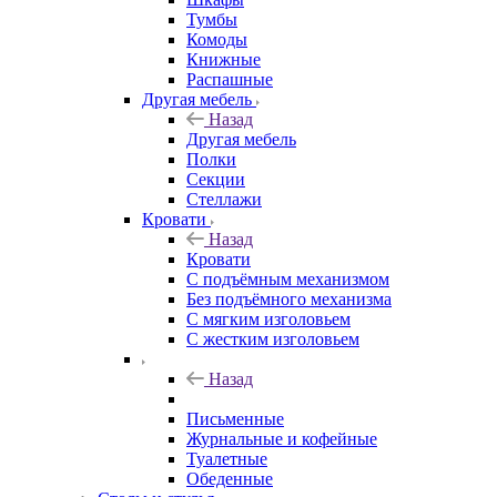
Тумбы
Комоды
Книжные
Распашные
Другая мебель
Назад
Другая мебель
Полки
Секции
Стеллажи
Кровати
Назад
Кровати
С подъёмным механизмом
Без подъёмного механизма
С мягким изголовьем
С жестким изголовьем
Назад
Письменные
Журнальные и кофейные
Туалетные
Обеденные