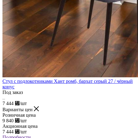
Стул с подлокотниками Хант ромб, бархат серый 27 / чёрный
конус
Под заказ
7 444
⃏
/шт
Варианты цен
Розничная цена
9 840
⃏
/шт
Акционная цена
7 444
⃏
/шт
Подробности