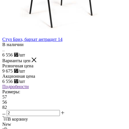
Стул Бриз, бархат антрацит 14
В наличии
6 556
⃏
/шт
Варианты цен
Розничная цена
9 675
⃏
/шт
Акционная цена
6 556
⃏
/шт
Подробности
Размеры:
57
56
82
В корзину
New