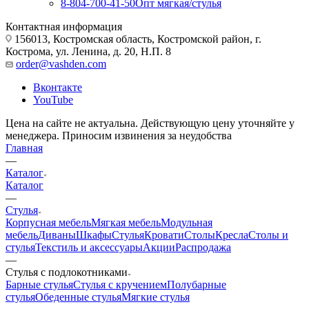
8-804-700-41-50
Опт мягкая/стулья
Контактная информация
156013, Костромская область, Костромской район, г.
Кострома, ул. Ленина, д. 20, Н.П. 8
order@vashden.com
Вконтакте
YouTube
Цена на сайте не актуальна. Действующую цену уточняйте у
менеджера. Приносим извинения за неудобства
Главная
—
Каталог
Каталог
—
Стулья
Корпусная мебель
Мягкая мебель
Модульная
мебель
Диваны
Шкафы
Стулья
Кровати
Столы
Кресла
Столы и
стулья
Текстиль и аксессуары
Акции
Распродажа
—
Стулья с подлокотниками
Барные стулья
Стулья с кручением
Полубарные
стулья
Обеденные стулья
Мягкие стулья