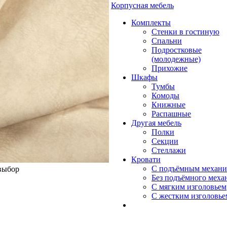
Корпусная мебель
Комплекты
Стенки в гостиную
Спальни
Подростковые
(молодежные)
Прихожие
Шкафы
Тумбы
Комоды
Книжные
Распашные
Другая мебель
Полки
Секции
Стеллажи
Кровати
С подъёмным механ
 выбор
Без подъёмного меха
С мягким изголовьем
С жестким изголовье