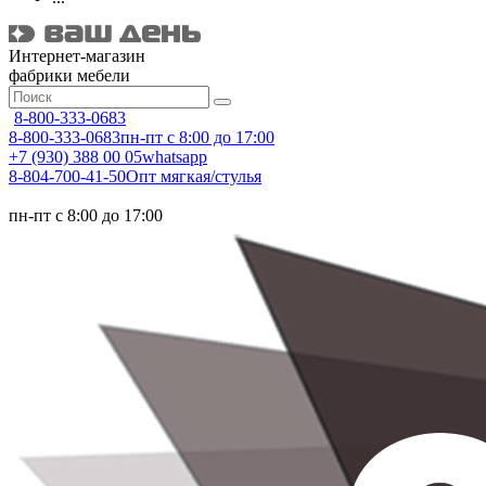
Интернет-магазин
фабрики мебели
8-800-333-0683
8-800-333-0683
пн-пт с 8:00 до 17:00
+7 (930) 388 00 05
whatsapp
8-804-700-41-50
Опт мягкая/стулья
пн-пт с 8:00 до 17:00