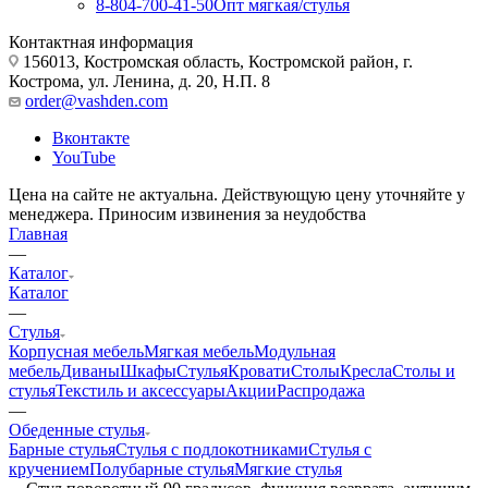
8-804-700-41-50
Опт мягкая/стулья
Контактная информация
156013, Костромская область, Костромской район, г.
Кострома, ул. Ленина, д. 20, Н.П. 8
order@vashden.com
Вконтакте
YouTube
Цена на сайте не актуальна. Действующую цену уточняйте у
менеджера. Приносим извинения за неудобства
Главная
—
Каталог
Каталог
—
Стулья
Корпусная мебель
Мягкая мебель
Модульная
мебель
Диваны
Шкафы
Стулья
Кровати
Столы
Кресла
Столы и
стулья
Текстиль и аксессуары
Акции
Распродажа
—
Обеденные стулья
Барные стулья
Стулья с подлокотниками
Стулья с
кручением
Полубарные стулья
Мягкие стулья