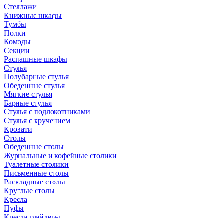
Стеллажи
Книжные шкафы
Тумбы
Полки
Комоды
Секции
Распашные шкафы
Стулья
Полубарные стулья
Обеденные стулья
Мягкие стулья
Барные стулья
Стулья с подлокотниками
Стулья с кручением
Кровати
Столы
Обеденные столы
Журнальные и кофейные столики
Туалетные столики
Письменные столы
Раскладные столы
Круглые столы
Кресла
Пуфы
Кресла глайдеры