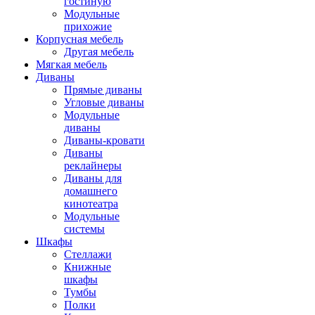
гостиную
Модульные
прихожие
Корпусная мебель
Другая мебель
Мягкая мебель
Диваны
Прямые диваны
Угловые диваны
Модульные
диваны
Диваны-кровати
Диваны
реклайнеры
Диваны для
домашнего
кинотеатра
Модульные
системы
Шкафы
Стеллажи
Книжные
шкафы
Тумбы
Полки