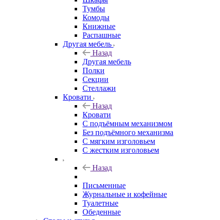
Тумбы
Комоды
Книжные
Распашные
Другая мебель
Назад
Другая мебель
Полки
Секции
Стеллажи
Кровати
Назад
Кровати
С подъёмным механизмом
Без подъёмного механизма
С мягким изголовьем
С жестким изголовьем
Назад
Письменные
Журнальные и кофейные
Туалетные
Обеденные