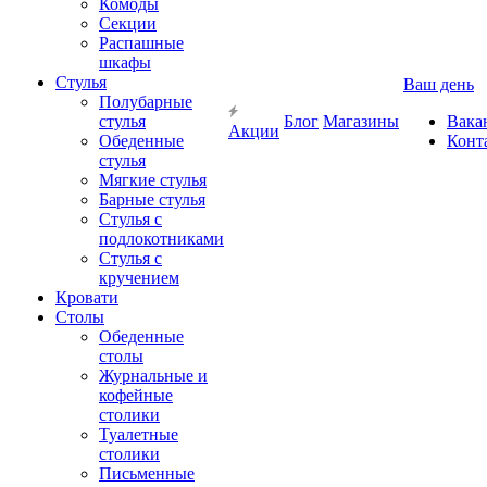
Комоды
Секции
Распашные
шкафы
Стулья
Ваш день
Полубарные
стулья
Блог
Магазины
Вака
Акции
Обеденные
Конт
стулья
Мягкие стулья
Барные стулья
Стулья с
подлокотниками
Стулья с
кручением
Кровати
Столы
Обеденные
столы
Журнальные и
кофейные
столики
Туалетные
столики
Письменные