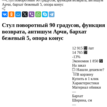
—
Стул поворотный 90 градусов, функция возврата, антишум
Арчи, бархат бежевый 5, опора конус
Стул поворотный 90 градусов, функция
возврата, антишум Арчи, бархат
бежевый 5, опора конус
12 915
⃏
/шт
14 765
⃏
-
13
%
Экономия
1 850
⃏
На заказ
Нашли дешевле?
В корзину
Купить в 1 клик
Характеристики
Материал обивки
—
Бархат
Ширина, см
—