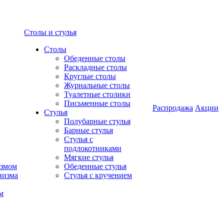
Столы и стулья
Столы
Обеденные столы
Раскладные столы
Круглые столы
Журнальные столы
Туалетные столики
Письменные столы
Распродажа
Акции
Стулья
Полубарные стулья
Барные стулья
Стулья с
подлокотниками
Мягкие стулья
измом
Обеденные стулья
низма
Стулья с кручением
м