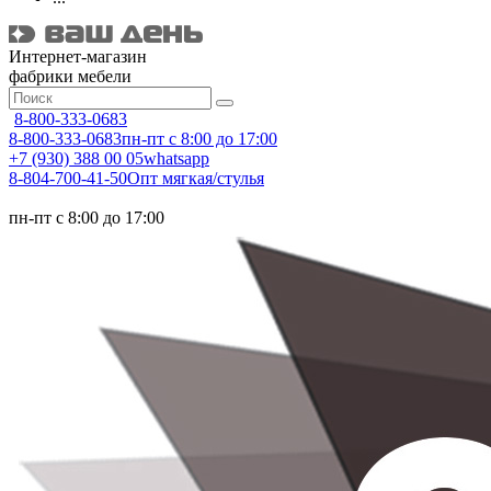
Интернет-магазин
фабрики мебели
8-800-333-0683
8-800-333-0683
пн-пт с 8:00 до 17:00
+7 (930) 388 00 05
whatsapp
8-804-700-41-50
Опт мягкая/стулья
пн-пт с 8:00 до 17:00