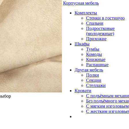
Корпусная мебель
Комплекты
Стенки в гостиную
Спальни
Подростковые
(молодежные)
Прихожие
Шкафы
Тумбы
Комоды
Книжные
Распашные
Другая мебель
Полки
Секции
Стеллажи
Кровати
С подъёмным механ
 выбор
Без подъёмного меха
С мягким изголовьем
С жестким изголовье