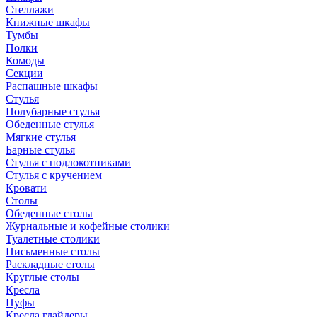
Стеллажи
Книжные шкафы
Тумбы
Полки
Комоды
Секции
Распашные шкафы
Стулья
Полубарные стулья
Обеденные стулья
Мягкие стулья
Барные стулья
Стулья с подлокотниками
Стулья с кручением
Кровати
Столы
Обеденные столы
Журнальные и кофейные столики
Туалетные столики
Письменные столы
Раскладные столы
Круглые столы
Кресла
Пуфы
Кресла глайдеры