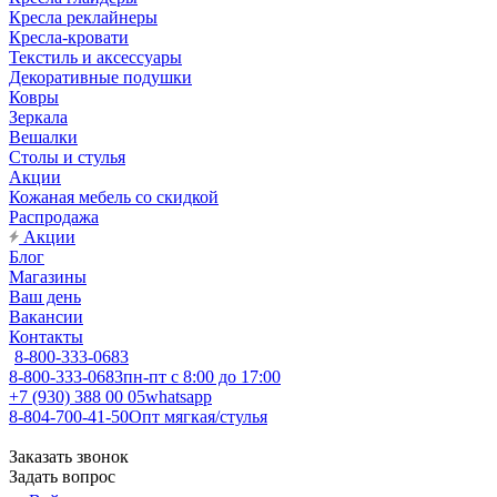
Кресла реклайнеры
Кресла-кровати
Текстиль и аксессуары
Декоративные подушки
Ковры
Зеркала
Вешалки
Столы и стулья
Акции
Кожаная мебель со скидкой
Распродажа
Акции
Блог
Магазины
Ваш день
Вакансии
Контакты
8-800-333-0683
8-800-333-0683
пн-пт с 8:00 до 17:00
+7 (930) 388 00 05
whatsapp
8-804-700-41-50
Опт мягкая/стулья
Заказать звонок
Задать вопрос