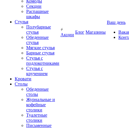
Комоды
Секции
Распашные
шкафы
Стулья
Ваш день
Полубарные
стулья
Блог
Магазины
Вака
Акции
Обеденные
Конт
стулья
Мягкие стулья
Барные стулья
Стулья с
подлокотниками
Стулья с
кручением
Кровати
Столы
Обеденные
столы
Журнальные и
кофейные
столики
Туалетные
столики
Письменные