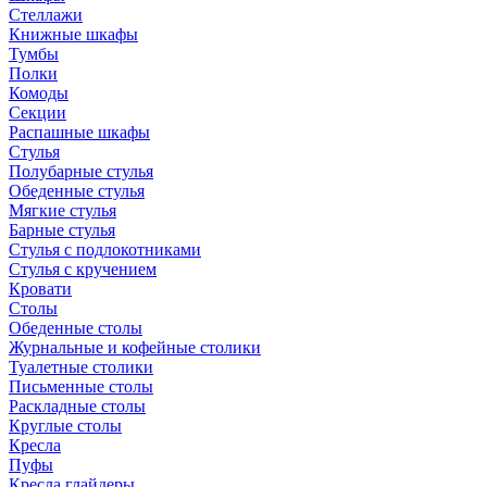
Стеллажи
Книжные шкафы
Тумбы
Полки
Комоды
Секции
Распашные шкафы
Стулья
Полубарные стулья
Обеденные стулья
Мягкие стулья
Барные стулья
Стулья с подлокотниками
Стулья с кручением
Кровати
Столы
Обеденные столы
Журнальные и кофейные столики
Туалетные столики
Письменные столы
Раскладные столы
Круглые столы
Кресла
Пуфы
Кресла глайдеры