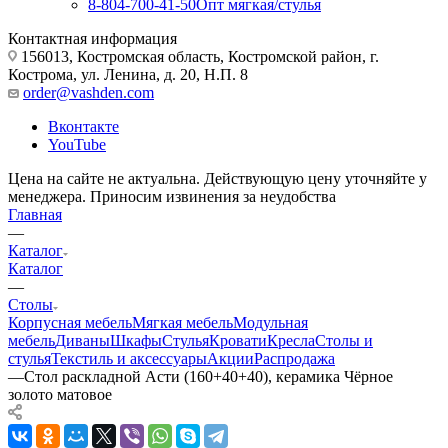
8-804-700-41-50
Опт мягкая/стулья
Контактная информация
156013, Костромская область, Костромской район, г.
Кострома, ул. Ленина, д. 20, Н.П. 8
order@vashden.com
Вконтакте
YouTube
Цена на сайте не актуальна. Действующую цену уточняйте у
менеджера. Приносим извинения за неудобства
Главная
—
Каталог
Каталог
—
Столы
Корпусная мебель
Мягкая мебель
Модульная
мебель
Диваны
Шкафы
Стулья
Кровати
Кресла
Столы и
стулья
Текстиль и аксессуары
Акции
Распродажа
—
Стол раскладной Асти (160+40+40), керамика Чёрное
золото матовое