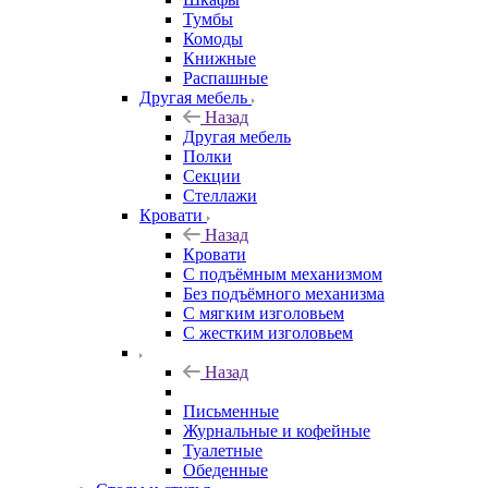
Тумбы
Комоды
Книжные
Распашные
Другая мебель
Назад
Другая мебель
Полки
Секции
Стеллажи
Кровати
Назад
Кровати
С подъёмным механизмом
Без подъёмного механизма
С мягким изголовьем
С жестким изголовьем
Назад
Письменные
Журнальные и кофейные
Туалетные
Обеденные