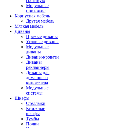
гостиную
Модульные
прихожие
Корпусная мебель
Другая мебель
Мягкая мебель
Диваны
Прямые диваны
Угловые диваны
Модульные
диваны
Диваны-кровати
Диваны
реклайнеры
Диваны для
домашнего
кинотеатра
Модульные
системы
Шкафы
Стеллажи
Книжные
шкафы
Тумбы
Полки