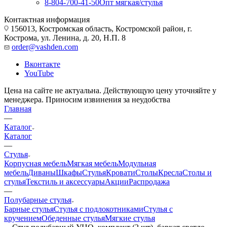
8-804-700-41-50
Опт мягкая/стулья
Контактная информация
156013, Костромская область, Костромской район, г.
Кострома, ул. Ленина, д. 20, Н.П. 8
order@vashden.com
Вконтакте
YouTube
Цена на сайте не актуальна. Действующую цену уточняйте у
менеджера. Приносим извинения за неудобства
Главная
—
Каталог
Каталог
—
Стулья
Корпусная мебель
Мягкая мебель
Модульная
мебель
Диваны
Шкафы
Стулья
Кровати
Столы
Кресла
Столы и
стулья
Текстиль и аксессуары
Акции
Распродажа
—
Полубарные стулья
Барные стулья
Стулья с подлокотниками
Стулья с
кручением
Обеденные стулья
Мягкие стулья