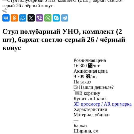
—
Стул полубарный УНО, комплект (2 шт), бархат светло-
серый 26 / чёрный конус
Стул полубарный УНО, комплект (2
шт), бархат светло-серый 26 / чёрный
конус
Розничная цена
16 300
⃏
/шт
Акционная цена
9 709
⃏
/шт
На заказ
Нашли дешевле?
В корзину
Купить в 1 клик
3D просмотр / AR примерка
Характеристики
Материал обивки
—
Бархат
Ширина, см