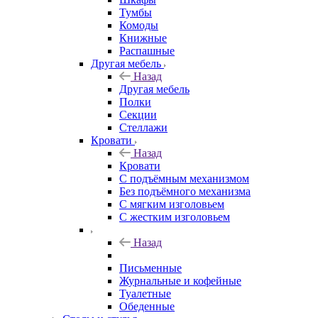
Тумбы
Комоды
Книжные
Распашные
Другая мебель
Назад
Другая мебель
Полки
Секции
Стеллажи
Кровати
Назад
Кровати
С подъёмным механизмом
Без подъёмного механизма
С мягким изголовьем
С жестким изголовьем
Назад
Письменные
Журнальные и кофейные
Туалетные
Обеденные