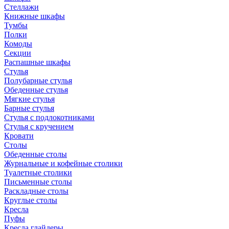
Стеллажи
Книжные шкафы
Тумбы
Полки
Комоды
Секции
Распашные шкафы
Стулья
Полубарные стулья
Обеденные стулья
Мягкие стулья
Барные стулья
Стулья с подлокотниками
Стулья с кручением
Кровати
Столы
Обеденные столы
Журнальные и кофейные столики
Туалетные столики
Письменные столы
Раскладные столы
Круглые столы
Кресла
Пуфы
Кресла глайдеры