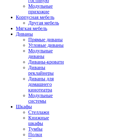
гостиную
Модульные
прихожие
Корпусная мебель
Другая мебель
Мягкая мебель
Диваны
Прямые диваны
Угловые диваны
Модульные
диваны
Диваны-кровати
Диваны
реклайнеры
Диваны для
домашнего
кинотеатра
Модульные
системы
Шкафы
Стеллажи
Книжные
шкафы
Тумбы
Полки