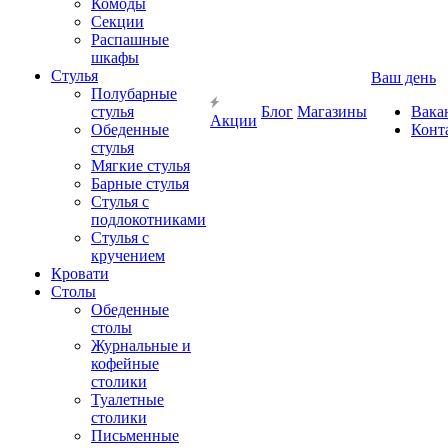
Комоды
Секции
Распашные
шкафы
Стулья
Ваш день
Полубарные
стулья
Блог
Магазины
Вака
Акции
Обеденные
Конт
стулья
Мягкие стулья
Барные стулья
Стулья с
подлокотниками
Стулья с
кручением
Кровати
Столы
Обеденные
столы
Журнальные и
кофейные
столики
Туалетные
столики
Письменные