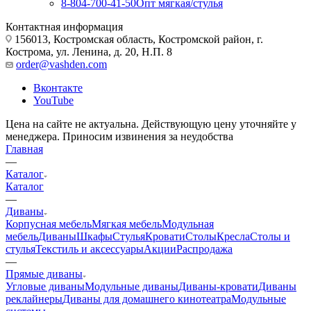
8-804-700-41-50
Опт мягкая/стулья
Контактная информация
156013, Костромская область, Костромской район, г.
Кострома, ул. Ленина, д. 20, Н.П. 8
order@vashden.com
Вконтакте
YouTube
Цена на сайте не актуальна. Действующую цену уточняйте у
менеджера. Приносим извинения за неудобства
Главная
—
Каталог
Каталог
—
Диваны
Корпусная мебель
Мягкая мебель
Модульная
мебель
Диваны
Шкафы
Стулья
Кровати
Столы
Кресла
Столы и
стулья
Текстиль и аксессуары
Акции
Распродажа
—
Прямые диваны
Угловые диваны
Модульные диваны
Диваны-кровати
Диваны
реклайнеры
Диваны для домашнего кинотеатра
Модульные