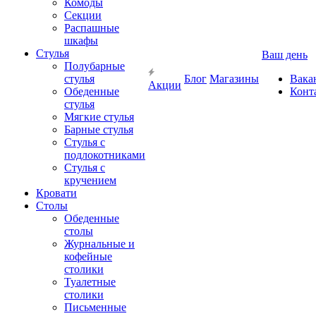
Комоды
Секции
Распашные
шкафы
Стулья
Ваш день
Полубарные
стулья
Блог
Магазины
Вака
Акции
Обеденные
Конт
стулья
Мягкие стулья
Барные стулья
Стулья с
подлокотниками
Стулья с
кручением
Кровати
Столы
Обеденные
столы
Журнальные и
кофейные
столики
Туалетные
столики
Письменные