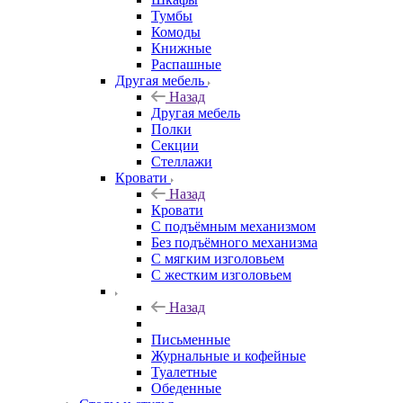
Тумбы
Комоды
Книжные
Распашные
Другая мебель
Назад
Другая мебель
Полки
Секции
Стеллажи
Кровати
Назад
Кровати
С подъёмным механизмом
Без подъёмного механизма
С мягким изголовьем
С жестким изголовьем
Назад
Письменные
Журнальные и кофейные
Туалетные
Обеденные