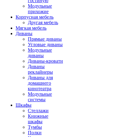
гостиную
Модульные
прихожие
Корпусная мебель
Другая мебель
Мягкая мебель
Диваны
Прямые диваны
Угловые диваны
Модульные
диваны
Диваны-кровати
Диваны
реклайнеры
Диваны для
домашнего
кинотеатра
Модульные
системы
Шкафы
Стеллажи
Книжные
шкафы
Тумбы
Полки