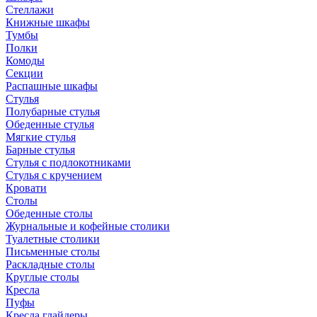
Стеллажи
Книжные шкафы
Тумбы
Полки
Комоды
Секции
Распашные шкафы
Стулья
Полубарные стулья
Обеденные стулья
Мягкие стулья
Барные стулья
Стулья с подлокотниками
Стулья с кручением
Кровати
Столы
Обеденные столы
Журнальные и кофейные столики
Туалетные столики
Письменные столы
Раскладные столы
Круглые столы
Кресла
Пуфы
Кресла глайдеры