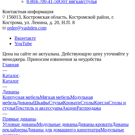
8-804-700-41-50
Опт мягкая/стулья
Контактная информация
156013, Костромская область, Костромской район, г.
Кострома, ул. Ленина, д. 20, Н.П. 8
order@vashden.com
Вконтакте
YouTube
Цена на сайте не актуальна. Действующую цену уточняйте у
менеджера. Приносим извинения за неудобства
Главная
—
Каталог
Каталог
—
Диваны
Корпусная мебель
Мягкая мебель
Модульная
мебель
Диваны
Шкафы
Стулья
Кровати
Столы
Кресла
Столы и
стулья
Текстиль и аксессуары
Акции
Распродажа
—
Прямые диваны
Угловые диваны
Модульные диваны
Диваны-кровати
Диваны
реклайнеры
Диваны для домашнего кинотеатра
Модульные