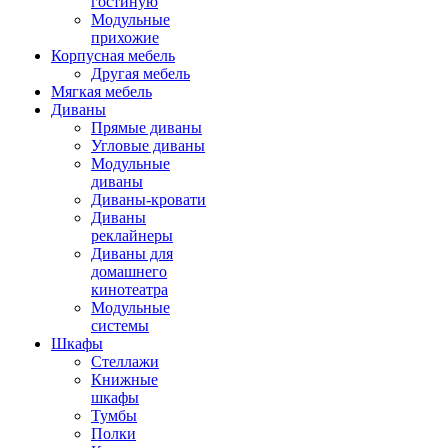
гостиную
Модульные
прихожие
Корпусная мебель
Другая мебель
Мягкая мебель
Диваны
Прямые диваны
Угловые диваны
Модульные
диваны
Диваны-кровати
Диваны
реклайнеры
Диваны для
домашнего
кинотеатра
Модульные
системы
Шкафы
Стеллажи
Книжные
шкафы
Тумбы
Полки