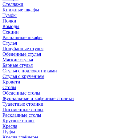
Стеллажи
Книжные шкафы
Тумбы
Полки
Комоды
Секции
Распашные шкафы
Стулья
Полубарные стулья
Обеденные стулья
Мягкие стулья
Барные стулья
Стулья с подлокотниками
Стулья с кручением
Кровати
Столы
Обеденные столы
Журнальные и кофейные столики
Туалетные столики
Письменные столы
Раскладные столы
Круглые столы
Кресла
Пуфы
Кресла глайдеры