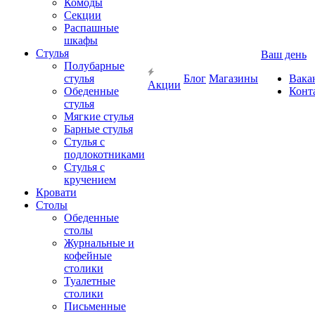
Комоды
Секции
Распашные
шкафы
Стулья
Ваш день
Полубарные
стулья
Блог
Магазины
Вака
Акции
Обеденные
Конт
стулья
Мягкие стулья
Барные стулья
Стулья с
подлокотниками
Стулья с
кручением
Кровати
Столы
Обеденные
столы
Журнальные и
кофейные
столики
Туалетные
столики
Письменные