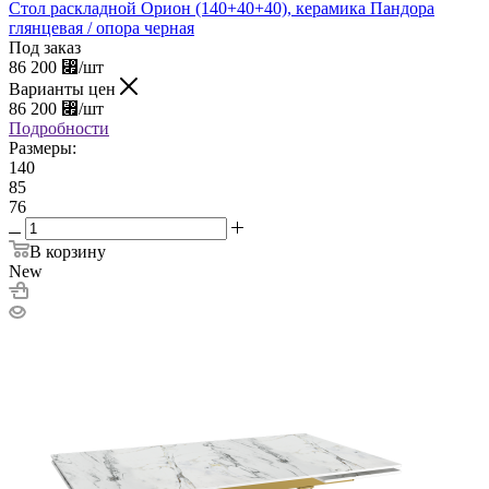
Стол раскладной Орион (140+40+40), керамика Пандора
глянцевая / опора черная
Под заказ
86 200
⃏
/шт
Варианты цен
86 200
⃏
/шт
Подробности
Размеры:
140
85
76
В корзину
New