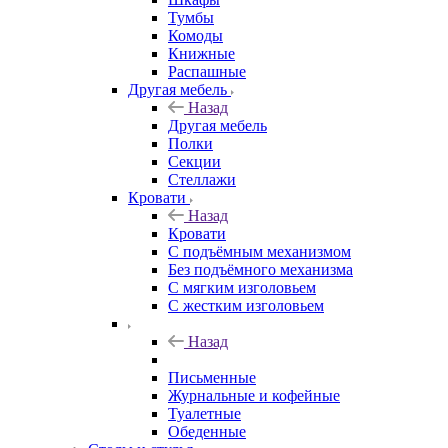
Тумбы
Комоды
Книжные
Распашные
Другая мебель
Назад
Другая мебель
Полки
Секции
Стеллажи
Кровати
Назад
Кровати
С подъёмным механизмом
Без подъёмного механизма
С мягким изголовьем
С жестким изголовьем
Назад
Письменные
Журнальные и кофейные
Туалетные
Обеденные