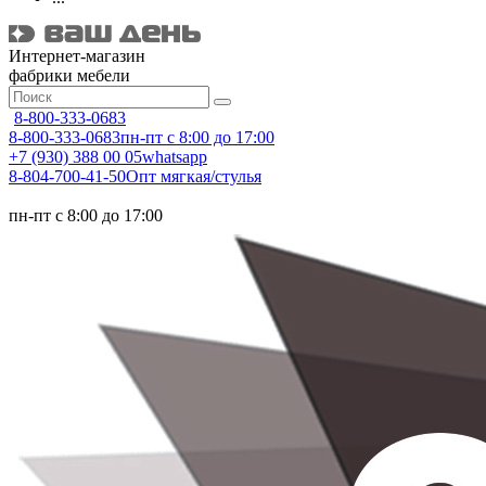
Интернет-магазин
фабрики мебели
8-800-333-0683
8-800-333-0683
пн-пт с 8:00 до 17:00
+7 (930) 388 00 05
whatsapp
8-804-700-41-50
Опт мягкая/стулья
пн-пт с 8:00 до 17:00