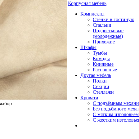
Корпусная мебель
Комплекты
Стенки в гостиную
Спальни
Подростковые
(молодежные)
Прихожие
Шкафы
Тумбы
Комоды
Книжные
Распашные
Другая мебель
Полки
Секции
Стеллажи
Кровати
С подъёмным механ
 выбор
Без подъёмного меха
С мягким изголовьем
С жестким изголовье