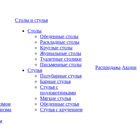
Столы и стулья
Столы
Обеденные столы
Раскладные столы
Круглые столы
Журнальные столы
Туалетные столики
Письменные столы
Распродажа
Акции
Стулья
Полубарные стулья
Барные стулья
Стулья с
подлокотниками
Мягкие стулья
измом
Обеденные стулья
низма
Стулья с кручением
м