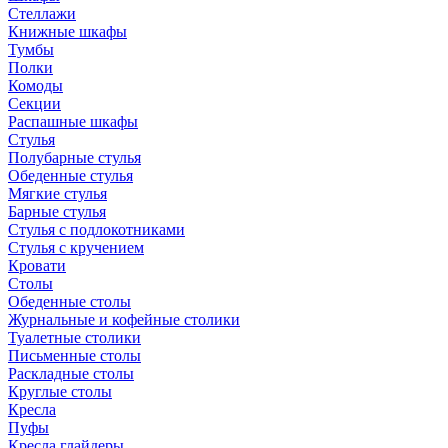
Стеллажи
Книжные шкафы
Тумбы
Полки
Комоды
Секции
Распашные шкафы
Стулья
Полубарные стулья
Обеденные стулья
Мягкие стулья
Барные стулья
Стулья с подлокотниками
Стулья с кручением
Кровати
Столы
Обеденные столы
Журнальные и кофейные столики
Туалетные столики
Письменные столы
Раскладные столы
Круглые столы
Кресла
Пуфы
Кресла глайдеры