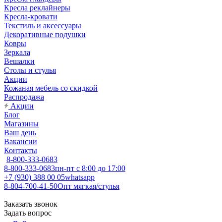
Кресла реклайнеры
Кресла-кровати
Текстиль и аксессуары
Декоративные подушки
Ковры
Зеркала
Вешалки
Столы и стулья
Акции
Кожаная мебель со скидкой
Распродажа
Акции
Блог
Магазины
Ваш день
Вакансии
Контакты
8-800-333-0683
8-800-333-0683
пн-пт с 8:00 до 17:00
+7 (930) 388 00 05
whatsapp
8-804-700-41-50
Опт мягкая/стулья
Заказать звонок
Задать вопрос