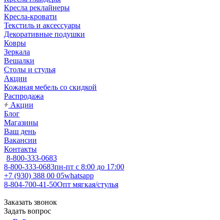
Кресла реклайнеры
Кресла-кровати
Текстиль и аксессуары
Декоративные подушки
Ковры
Зеркала
Вешалки
Столы и стулья
Акции
Кожаная мебель со скидкой
Распродажа
Акции
Блог
Магазины
Ваш день
Вакансии
Контакты
8-800-333-0683
8-800-333-0683
пн-пт с 8:00 до 17:00
+7 (930) 388 00 05
whatsapp
8-804-700-41-50
Опт мягкая/стулья
Заказать звонок
Задать вопрос