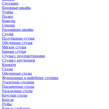
Стеллажи
Книжные шкафы
Тумбы
Полки
Комоды
Секции
Распашные шкафы
Стулья
Полубарные стулья
Обеденные стулья
Мягкие стулья
Барные стулья
Стулья с подлокотниками
Стулья с кручением
Кровати
Столы
Обеденные столы
Журнальные и кофейные столики
Туалетные столики
Письменные столы
Раскладные столы
Круглые столы
Кресла
Пуфы
Кресла глайдеры