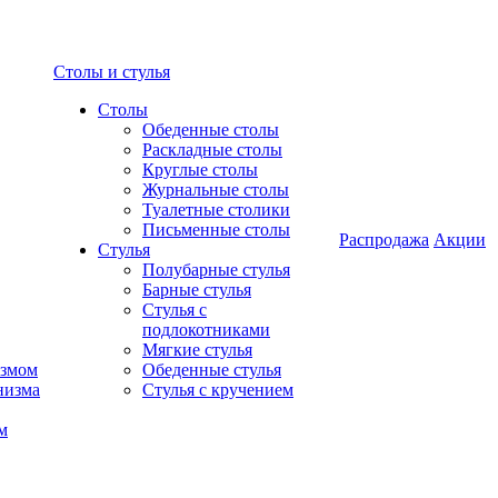
Столы и стулья
Столы
Обеденные столы
Раскладные столы
Круглые столы
Журнальные столы
Туалетные столики
Письменные столы
Распродажа
Акции
Стулья
Полубарные стулья
Барные стулья
Стулья с
подлокотниками
Мягкие стулья
измом
Обеденные стулья
низма
Стулья с кручением
м