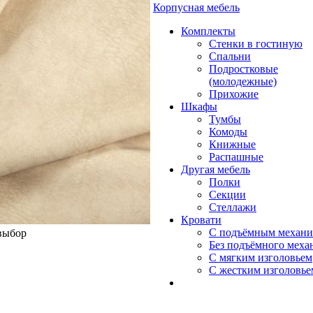
Корпусная мебель
Комплекты
Стенки в гостиную
Спальни
Подростковые
(молодежные)
Прихожие
Шкафы
Тумбы
Комоды
Книжные
Распашные
Другая мебель
Полки
Секции
Стеллажи
Кровати
С подъёмным механ
 выбор
Без подъёмного меха
С мягким изголовьем
С жестким изголовье