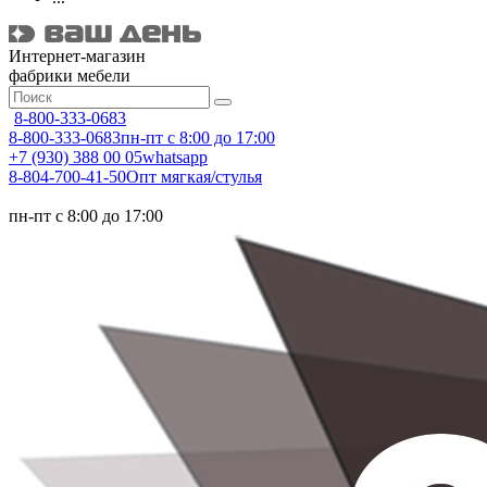
Интернет-магазин
фабрики мебели
8-800-333-0683
8-800-333-0683
пн-пт с 8:00 до 17:00
+7 (930) 388 00 05
whatsapp
8-804-700-41-50
Опт мягкая/стулья
пн-пт с 8:00 до 17:00