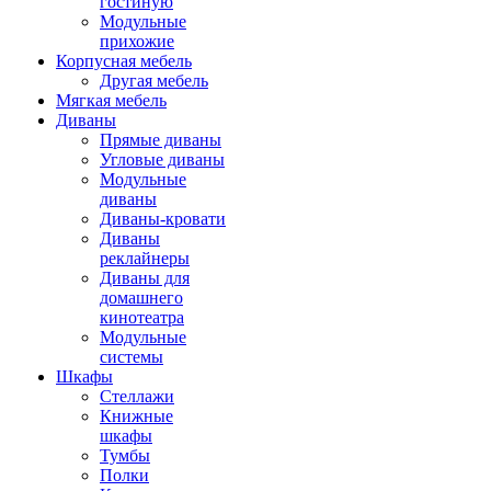
гостиную
Модульные
прихожие
Корпусная мебель
Другая мебель
Мягкая мебель
Диваны
Прямые диваны
Угловые диваны
Модульные
диваны
Диваны-кровати
Диваны
реклайнеры
Диваны для
домашнего
кинотеатра
Модульные
системы
Шкафы
Стеллажи
Книжные
шкафы
Тумбы
Полки