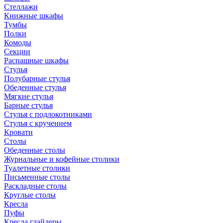
Стеллажи
Книжные шкафы
Тумбы
Полки
Комоды
Секции
Распашные шкафы
Стулья
Полубарные стулья
Обеденные стулья
Мягкие стулья
Барные стулья
Стулья с подлокотниками
Стулья с кручением
Кровати
Столы
Обеденные столы
Журнальные и кофейные столики
Туалетные столики
Письменные столы
Раскладные столы
Круглые столы
Кресла
Пуфы
Кресла глайдеры