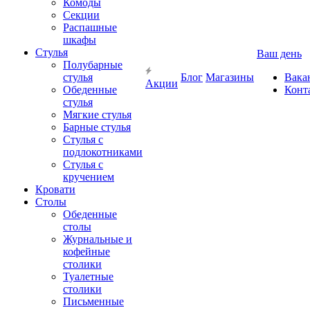
Комоды
Секции
Распашные
шкафы
Стулья
Ваш день
Полубарные
стулья
Блог
Магазины
Вака
Акции
Обеденные
Конт
стулья
Мягкие стулья
Барные стулья
Стулья с
подлокотниками
Стулья с
кручением
Кровати
Столы
Обеденные
столы
Журнальные и
кофейные
столики
Туалетные
столики
Письменные