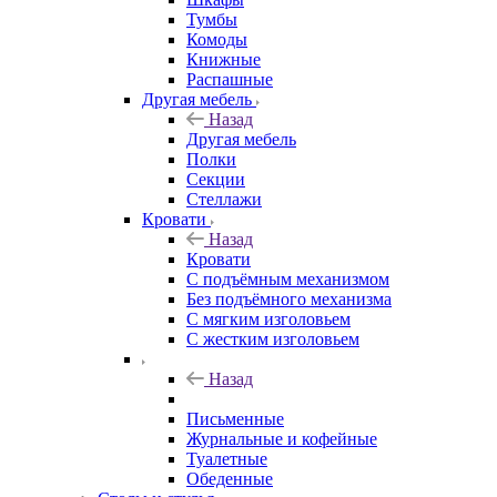
Тумбы
Комоды
Книжные
Распашные
Другая мебель
Назад
Другая мебель
Полки
Секции
Стеллажи
Кровати
Назад
Кровати
С подъёмным механизмом
Без подъёмного механизма
С мягким изголовьем
С жестким изголовьем
Назад
Письменные
Журнальные и кофейные
Туалетные
Обеденные