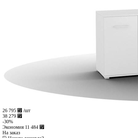
26 795
⃏
/шт
38 279
⃏
-
30
%
Экономия
11 484
⃏
На заказ