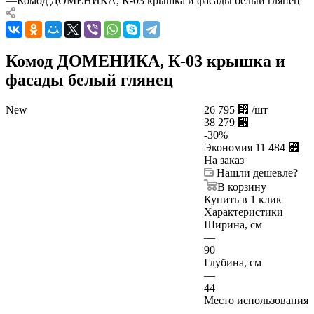
—
Комод ДОМЕНИКА, К-03 крышка и фасады белый глянец
Комод ДОМЕНИКА, К-03 крышка и
фасады белый глянец
New
26 795
⃏
/шт
38 279
⃏
-
30
%
Экономия
11 484
⃏
На заказ
Нашли дешевле?
В корзину
Купить в 1 клик
Характеристики
Ширина, см
—
90
Глубина, см
—
44
Место использования
—