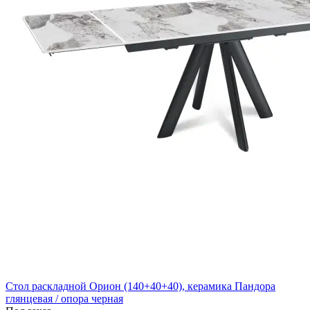
Стол раскладной Орион (140+40+40), керамика Пандора
глянцевая / опора черная