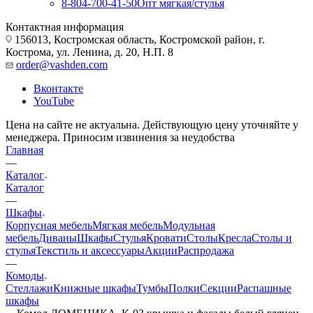
8-804-700-41-50
Опт мягкая/стулья
Контактная информация
156013, Костромская область, Костромской район, г.
Кострома, ул. Ленина, д. 20, Н.П. 8
order@vashden.com
Вконтакте
YouTube
Цена на сайте не актуальна. Действующую цену уточняйте у
менеджера. Приносим извинения за неудобства
Главная
—
Каталог
Каталог
—
Шкафы
Корпусная мебель
Мягкая мебель
Модульная
мебель
Диваны
Шкафы
Стулья
Кровати
Столы
Кресла
Столы и
стулья
Текстиль и аксессуары
Акции
Распродажа
—
Комоды
Стеллажи
Книжные шкафы
Тумбы
Полки
Секции
Распашные
шкафы