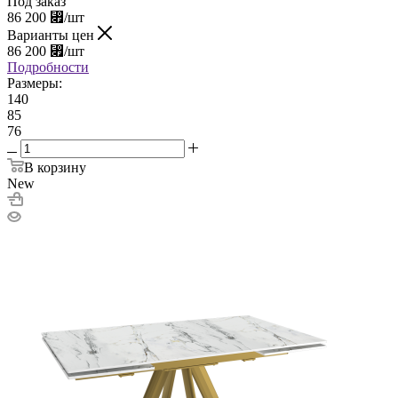
Под заказ
86 200
⃏
/шт
Варианты цен
86 200
⃏
/шт
Подробности
Размеры:
140
85
76
В корзину
New