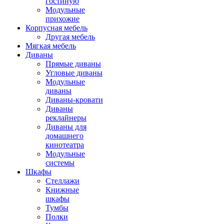
гостиную
Модульные
прихожие
Корпусная мебель
Другая мебель
Мягкая мебель
Диваны
Прямые диваны
Угловые диваны
Модульные
диваны
Диваны-кровати
Диваны
реклайнеры
Диваны для
домашнего
кинотеатра
Модульные
системы
Шкафы
Стеллажи
Книжные
шкафы
Тумбы
Полки