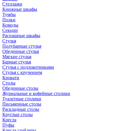
Стеллажи
Книжные шкафы
Тумбы
Полки
Комоды
Секции
Распашные шкафы
Стулья
Полубарные стулья
Обеденные стулья
Мягкие стулья
Барные стулья
Стулья с подлокотниками
Стулья с кручением
Кровати
Столы
Обеденные столы
Журнальные и кофейные столики
Туалетные столики
Письменные столы
Раскладные столы
Круглые столы
Кресла
Пуфы
Кресла глайдеры