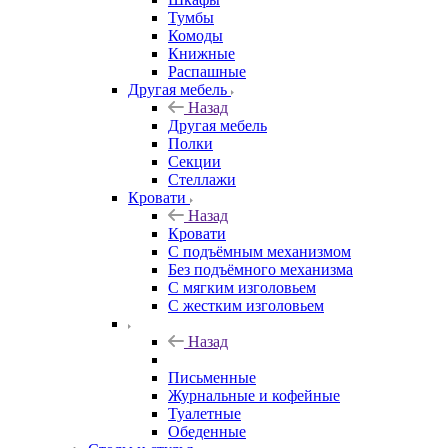
Тумбы
Комоды
Книжные
Распашные
Другая мебель
Назад
Другая мебель
Полки
Секции
Стеллажи
Кровати
Назад
Кровати
С подъёмным механизмом
Без подъёмного механизма
С мягким изголовьем
С жестким изголовьем
Назад
Письменные
Журнальные и кофейные
Туалетные
Обеденные