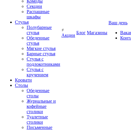
Комоды
Секции
Распашные
шкафы
Стулья
Ваш день
Полубарные
стулья
Блог
Магазины
Вака
Акции
Обеденные
Конт
стулья
Мягкие стулья
Барные стулья
Стулья с
подлокотниками
Стулья с
кручением
Кровати
Столы
Обеденные
столы
Журнальные и
кофейные
столики
Туалетные
столики
Письменные