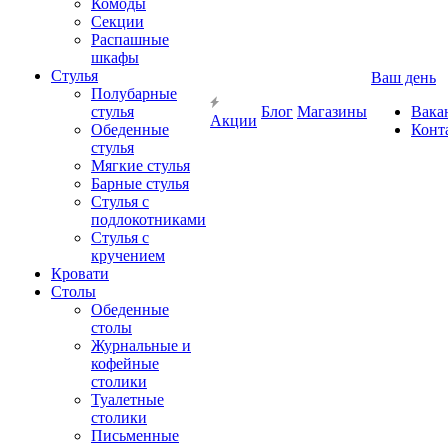
Комоды
Секции
Распашные
шкафы
Стулья
Ваш день
Полубарные
стулья
Блог
Магазины
Вака
Акции
Обеденные
Конт
стулья
Мягкие стулья
Барные стулья
Стулья с
подлокотниками
Стулья с
кручением
Кровати
Столы
Обеденные
столы
Журнальные и
кофейные
столики
Туалетные
столики
Письменные