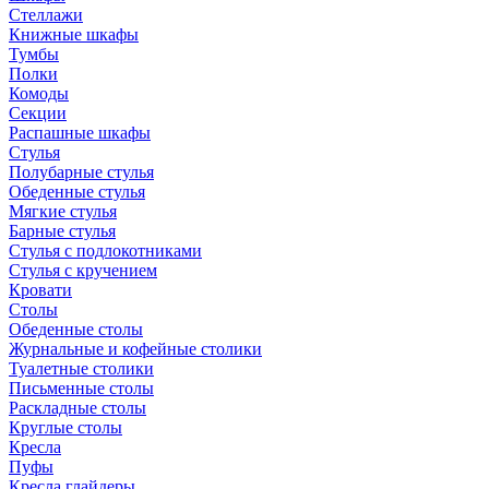
Стеллажи
Книжные шкафы
Тумбы
Полки
Комоды
Секции
Распашные шкафы
Стулья
Полубарные стулья
Обеденные стулья
Мягкие стулья
Барные стулья
Стулья с подлокотниками
Стулья с кручением
Кровати
Столы
Обеденные столы
Журнальные и кофейные столики
Туалетные столики
Письменные столы
Раскладные столы
Круглые столы
Кресла
Пуфы
Кресла глайдеры