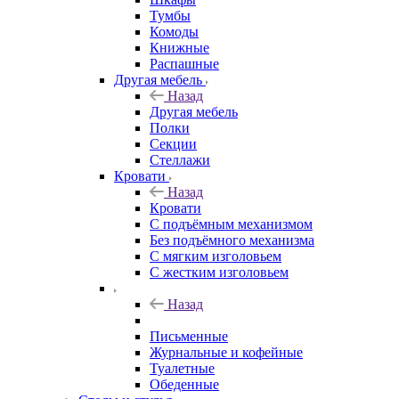
Тумбы
Комоды
Книжные
Распашные
Другая мебель
Назад
Другая мебель
Полки
Секции
Стеллажи
Кровати
Назад
Кровати
С подъёмным механизмом
Без подъёмного механизма
С мягким изголовьем
С жестким изголовьем
Назад
Письменные
Журнальные и кофейные
Туалетные
Обеденные