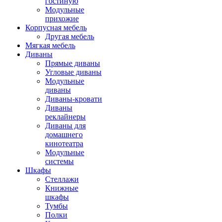
гостиную
Модульные
прихожие
Корпусная мебель
Другая мебель
Мягкая мебель
Диваны
Прямые диваны
Угловые диваны
Модульные
диваны
Диваны-кровати
Диваны
реклайнеры
Диваны для
домашнего
кинотеатра
Модульные
системы
Шкафы
Стеллажи
Книжные
шкафы
Тумбы
Полки