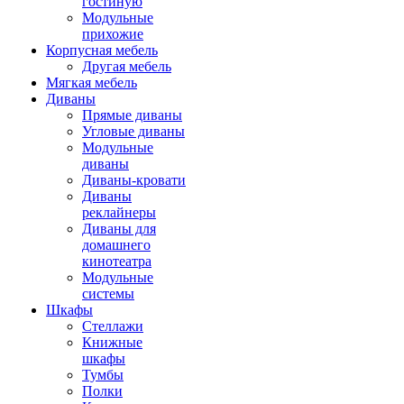
гостиную
Модульные
прихожие
Корпусная мебель
Другая мебель
Мягкая мебель
Диваны
Прямые диваны
Угловые диваны
Модульные
диваны
Диваны-кровати
Диваны
реклайнеры
Диваны для
домашнего
кинотеатра
Модульные
системы
Шкафы
Стеллажи
Книжные
шкафы
Тумбы
Полки