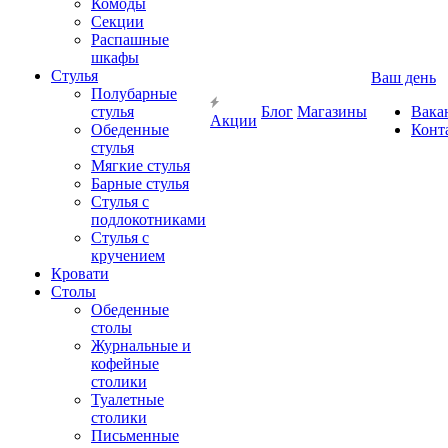
Комоды
Секции
Распашные
шкафы
Стулья
Ваш день
Полубарные
стулья
Блог
Магазины
Вака
Акции
Обеденные
Конт
стулья
Мягкие стулья
Барные стулья
Стулья с
подлокотниками
Стулья с
кручением
Кровати
Столы
Обеденные
столы
Журнальные и
кофейные
столики
Туалетные
столики
Письменные