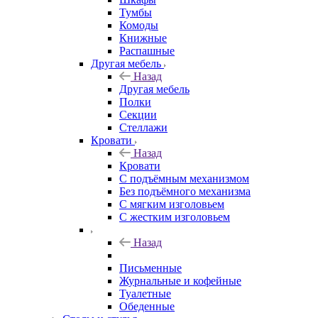
Тумбы
Комоды
Книжные
Распашные
Другая мебель
Назад
Другая мебель
Полки
Секции
Стеллажи
Кровати
Назад
Кровати
С подъёмным механизмом
Без подъёмного механизма
С мягким изголовьем
С жестким изголовьем
Назад
Письменные
Журнальные и кофейные
Туалетные
Обеденные