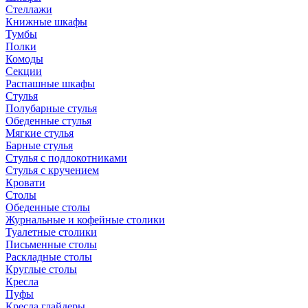
Стеллажи
Книжные шкафы
Тумбы
Полки
Комоды
Секции
Распашные шкафы
Стулья
Полубарные стулья
Обеденные стулья
Мягкие стулья
Барные стулья
Стулья с подлокотниками
Стулья с кручением
Кровати
Столы
Обеденные столы
Журнальные и кофейные столики
Туалетные столики
Письменные столы
Раскладные столы
Круглые столы
Кресла
Пуфы
Кресла глайдеры