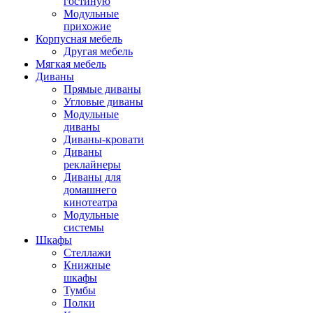
гостиную
Модульные
прихожие
Корпусная мебель
Другая мебель
Мягкая мебель
Диваны
Прямые диваны
Угловые диваны
Модульные
диваны
Диваны-кровати
Диваны
реклайнеры
Диваны для
домашнего
кинотеатра
Модульные
системы
Шкафы
Стеллажи
Книжные
шкафы
Тумбы
Полки