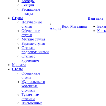
Комоды
Секции
Распашные
шкафы
Стулья
Ваш день
Полубарные
стулья
Блог
Магазины
Вака
Акции
Обеденные
Конт
стулья
Мягкие стулья
Барные стулья
Стулья с
подлокотниками
Стулья с
кручением
Кровати
Столы
Обеденные
столы
Журнальные и
кофейные
столики
Туалетные
столики
Письменные