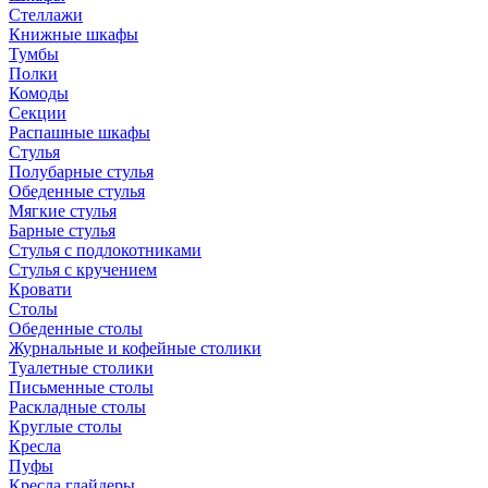
Стеллажи
Книжные шкафы
Тумбы
Полки
Комоды
Секции
Распашные шкафы
Стулья
Полубарные стулья
Обеденные стулья
Мягкие стулья
Барные стулья
Стулья с подлокотниками
Стулья с кручением
Кровати
Столы
Обеденные столы
Журнальные и кофейные столики
Туалетные столики
Письменные столы
Раскладные столы
Круглые столы
Кресла
Пуфы
Кресла глайдеры