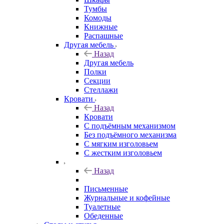
Тумбы
Комоды
Книжные
Распашные
Другая мебель
Назад
Другая мебель
Полки
Секции
Стеллажи
Кровати
Назад
Кровати
С подъёмным механизмом
Без подъёмного механизма
С мягким изголовьем
С жестким изголовьем
Назад
Письменные
Журнальные и кофейные
Туалетные
Обеденные