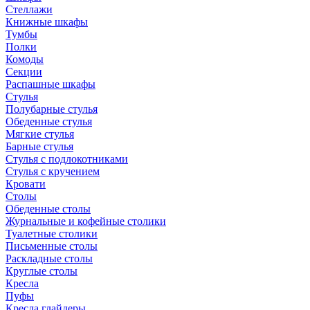
Стеллажи
Книжные шкафы
Тумбы
Полки
Комоды
Секции
Распашные шкафы
Стулья
Полубарные стулья
Обеденные стулья
Мягкие стулья
Барные стулья
Стулья с подлокотниками
Стулья с кручением
Кровати
Столы
Обеденные столы
Журнальные и кофейные столики
Туалетные столики
Письменные столы
Раскладные столы
Круглые столы
Кресла
Пуфы
Кресла глайдеры