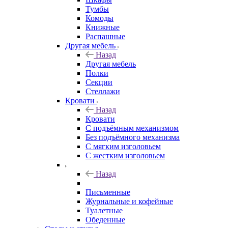
Тумбы
Комоды
Книжные
Распашные
Другая мебель
Назад
Другая мебель
Полки
Секции
Стеллажи
Кровати
Назад
Кровати
С подъёмным механизмом
Без подъёмного механизма
С мягким изголовьем
С жестким изголовьем
Назад
Письменные
Журнальные и кофейные
Туалетные
Обеденные