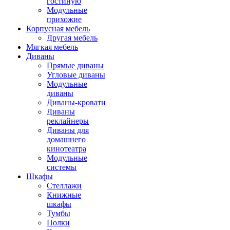
гостиную
Модульные
прихожие
Корпусная мебель
Другая мебель
Мягкая мебель
Диваны
Прямые диваны
Угловые диваны
Модульные
диваны
Диваны-кровати
Диваны
реклайнеры
Диваны для
домашнего
кинотеатра
Модульные
системы
Шкафы
Стеллажи
Книжные
шкафы
Тумбы
Полки