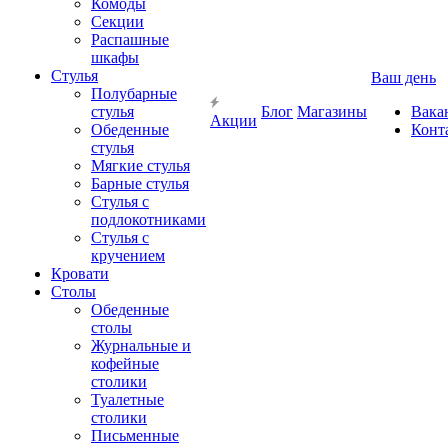
Комоды
Секции
Распашные
шкафы
Стулья
Ваш день
Полубарные
стулья
Блог
Магазины
Вака
Акции
Обеденные
Конт
стулья
Мягкие стулья
Барные стулья
Стулья с
подлокотниками
Стулья с
кручением
Кровати
Столы
Обеденные
столы
Журнальные и
кофейные
столики
Туалетные
столики
Письменные