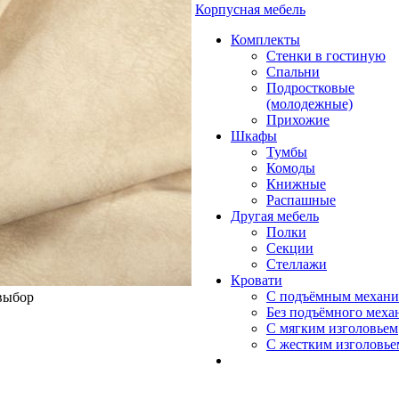
Корпусная мебель
Комплекты
Стенки в гостиную
Спальни
Подростковые
(молодежные)
Прихожие
Шкафы
Тумбы
Комоды
Книжные
Распашные
Другая мебель
Полки
Секции
Стеллажи
Кровати
С подъёмным механ
 выбор
Без подъёмного меха
С мягким изголовьем
С жестким изголовье