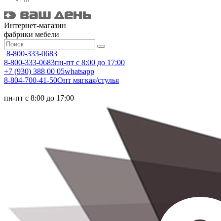
Интернет-магазин
фабрики мебели
8-800-333-0683
8-800-333-0683
пн-пт с 8:00 до 17:00
+7 (930) 388 00 05
whatsapp
8-804-700-41-50
Опт мягкая/стулья
пн-пт с 8:00 до 17:00