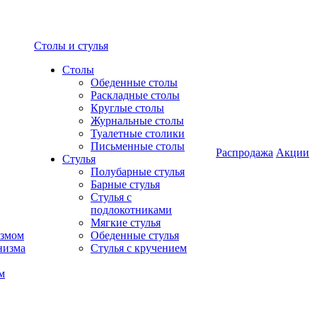
Столы и стулья
Столы
Обеденные столы
Раскладные столы
Круглые столы
Журнальные столы
Туалетные столики
Письменные столы
Распродажа
Акции
Стулья
Полубарные стулья
Барные стулья
Стулья с
подлокотниками
Мягкие стулья
измом
Обеденные стулья
низма
Стулья с кручением
м