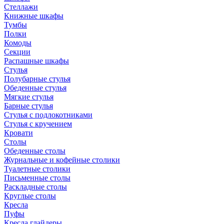
Стеллажи
Книжные шкафы
Тумбы
Полки
Комоды
Секции
Распашные шкафы
Стулья
Полубарные стулья
Обеденные стулья
Мягкие стулья
Барные стулья
Стулья с подлокотниками
Стулья с кручением
Кровати
Столы
Обеденные столы
Журнальные и кофейные столики
Туалетные столики
Письменные столы
Раскладные столы
Круглые столы
Кресла
Пуфы
Кресла глайдеры