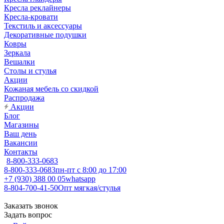
Кресла реклайнеры
Кресла-кровати
Текстиль и аксессуары
Декоративные подушки
Ковры
Зеркала
Вешалки
Столы и стулья
Акции
Кожаная мебель со скидкой
Распродажа
Акции
Блог
Магазины
Ваш день
Вакансии
Контакты
8-800-333-0683
8-800-333-0683
пн-пт с 8:00 до 17:00
+7 (930) 388 00 05
whatsapp
8-804-700-41-50
Опт мягкая/стулья
Заказать звонок
Задать вопрос