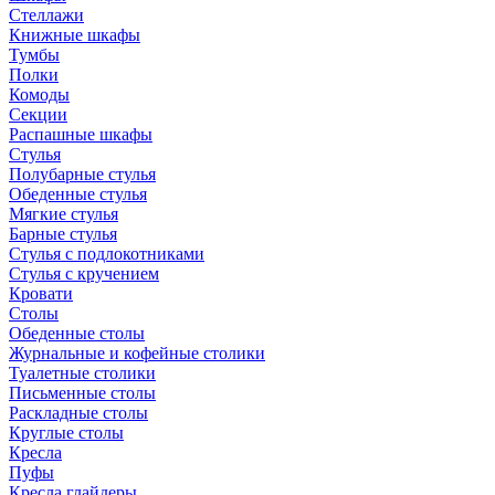
Стеллажи
Книжные шкафы
Тумбы
Полки
Комоды
Секции
Распашные шкафы
Стулья
Полубарные стулья
Обеденные стулья
Мягкие стулья
Барные стулья
Стулья с подлокотниками
Стулья с кручением
Кровати
Столы
Обеденные столы
Журнальные и кофейные столики
Туалетные столики
Письменные столы
Раскладные столы
Круглые столы
Кресла
Пуфы
Кресла глайдеры