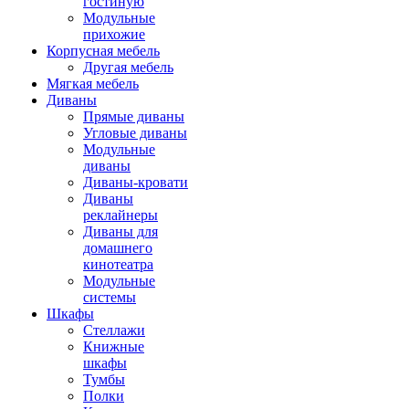
гостиную
Модульные
прихожие
Корпусная мебель
Другая мебель
Мягкая мебель
Диваны
Прямые диваны
Угловые диваны
Модульные
диваны
Диваны-кровати
Диваны
реклайнеры
Диваны для
домашнего
кинотеатра
Модульные
системы
Шкафы
Стеллажи
Книжные
шкафы
Тумбы
Полки