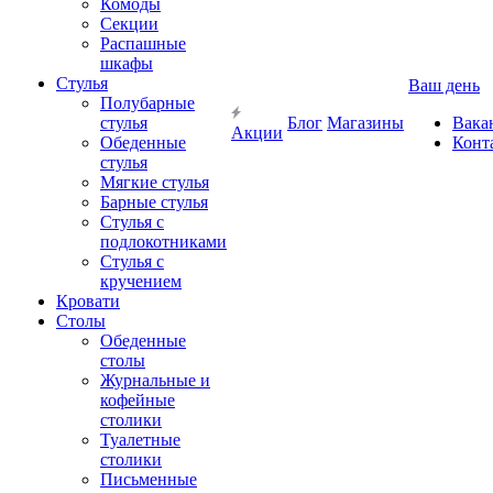
Комоды
Секции
Распашные
шкафы
Стулья
Ваш день
Полубарные
стулья
Блог
Магазины
Вака
Акции
Обеденные
Конт
стулья
Мягкие стулья
Барные стулья
Стулья с
подлокотниками
Стулья с
кручением
Кровати
Столы
Обеденные
столы
Журнальные и
кофейные
столики
Туалетные
столики
Письменные