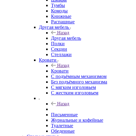
Тумбы
Комоды
Книжные
Распашные
Другая мебель
Назад
Другая мебель
Полки
Секции
Стеллажи
Кровати
Назад
Кровати
С подъёмным механизмом
Без подъёмного механизма
С мягким изголовьем
С жестким изголовьем
Назад
Письменные
Журнальные и кофейные
Туалетные
Обеденные