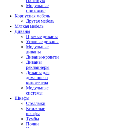
гостиную
Модульные
прихожие
Корпусная мебель
Другая мебель
Мягкая мебель
Диваны
Прямые диваны
Угловые диваны
Модульные
диваны
Диваны-кровати
Диваны
реклайнеры
Диваны для
домашнего
кинотеатра
Модульные
системы
Шкафы
Стеллажи
Книжные
шкафы
Тумбы
Полки