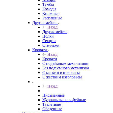
Тумбы
Комоды
Книжные
Распашные
Другая мебель
Назад
Другая мебель
Полки
Секции
Стеллажи
Кровати
Назад
Кровати
С подъёмным механизмом
Без подъёмного механизма
С мягким изголовьем
С жестким изголовьем
Назад
Письменные
Журнальные и кофейные
Туалетные
Обеденные