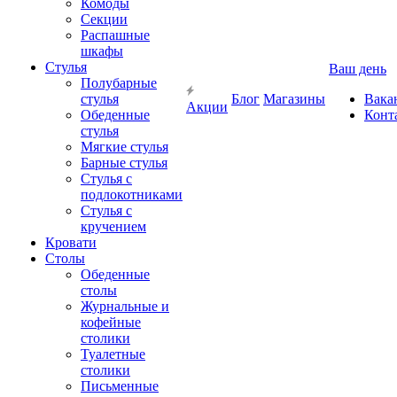
Комоды
Секции
Распашные
шкафы
Стулья
Ваш день
Полубарные
стулья
Блог
Магазины
Вака
Акции
Обеденные
Конт
стулья
Мягкие стулья
Барные стулья
Стулья с
подлокотниками
Стулья с
кручением
Кровати
Столы
Обеденные
столы
Журнальные и
кофейные
столики
Туалетные
столики
Письменные