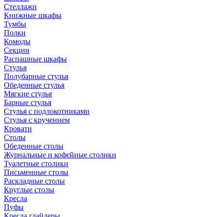
Стеллажи
Книжные шкафы
Тумбы
Полки
Комоды
Секции
Распашные шкафы
Стулья
Полубарные стулья
Обеденные стулья
Мягкие стулья
Барные стулья
Стулья с подлокотниками
Стулья с кручением
Кровати
Столы
Обеденные столы
Журнальные и кофейные столики
Туалетные столики
Письменные столы
Раскладные столы
Круглые столы
Кресла
Пуфы
Кресла глайдеры