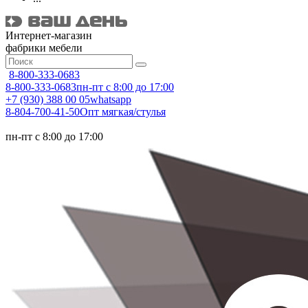
Интернет-магазин
фабрики мебели
8-800-333-0683
8-800-333-0683
пн-пт с 8:00 до 17:00
+7 (930) 388 00 05
whatsapp
8-804-700-41-50
Опт мягкая/стулья
пн-пт с 8:00 до 17:00