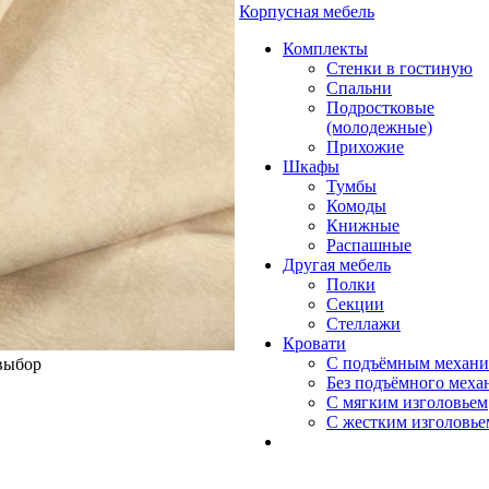
Корпусная мебель
Комплекты
Стенки в гостиную
Спальни
Подростковые
(молодежные)
Прихожие
Шкафы
Тумбы
Комоды
Книжные
Распашные
Другая мебель
Полки
Секции
Стеллажи
Кровати
С подъёмным механ
 выбор
Без подъёмного меха
С мягким изголовьем
С жестким изголовье