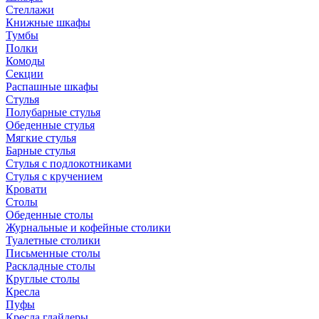
Стеллажи
Книжные шкафы
Тумбы
Полки
Комоды
Секции
Распашные шкафы
Стулья
Полубарные стулья
Обеденные стулья
Мягкие стулья
Барные стулья
Стулья с подлокотниками
Стулья с кручением
Кровати
Столы
Обеденные столы
Журнальные и кофейные столики
Туалетные столики
Письменные столы
Раскладные столы
Круглые столы
Кресла
Пуфы
Кресла глайдеры