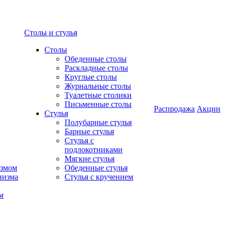
Столы и стулья
Столы
Обеденные столы
Раскладные столы
Круглые столы
Журнальные столы
Туалетные столики
Письменные столы
Распродажа
Акции
Стулья
Полубарные стулья
Барные стулья
Стулья с
подлокотниками
Мягкие стулья
измом
Обеденные стулья
низма
Стулья с кручением
м