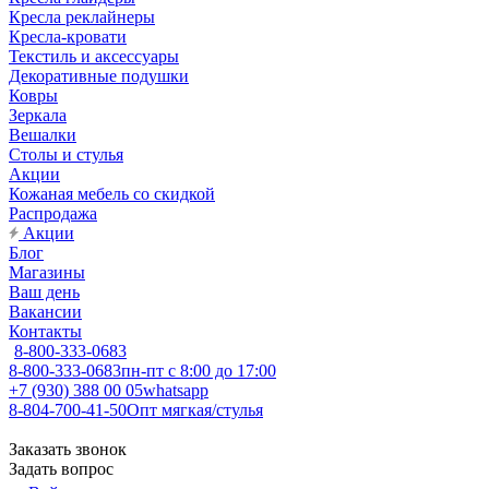
Кресла реклайнеры
Кресла-кровати
Текстиль и аксессуары
Декоративные подушки
Ковры
Зеркала
Вешалки
Столы и стулья
Акции
Кожаная мебель со скидкой
Распродажа
Акции
Блог
Магазины
Ваш день
Вакансии
Контакты
8-800-333-0683
8-800-333-0683
пн-пт с 8:00 до 17:00
+7 (930) 388 00 05
whatsapp
8-804-700-41-50
Опт мягкая/стулья
Заказать звонок
Задать вопрос