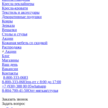
Кресла реклайнеры
Кресла-кровати
Текстиль и аксессуары
Декоративные подушки
Ковры
Зеркала
Вешалки
Столы и стулья
Акции
Кожаная мебель со скидкой
Распродажа
Акции
Блог
Магазины
Ваш день
Вакансии
Контакты
8-800-333-0683
8-800-333-0683
пн-пт с 8:00 до 17:00
+7 (930) 388 00 05
whatsapp
8-804-700-41-50
Опт мягкая/стулья
Заказать звонок
Задать вопрос