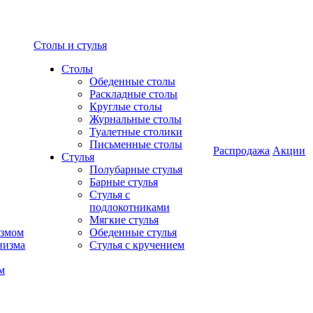
Столы и стулья
Столы
Обеденные столы
Раскладные столы
Круглые столы
Журнальные столы
Туалетные столики
Письменные столы
Распродажа
Акции
Стулья
Полубарные стулья
Барные стулья
Стулья с
подлокотниками
Мягкие стулья
измом
Обеденные стулья
низма
Стулья с кручением
м