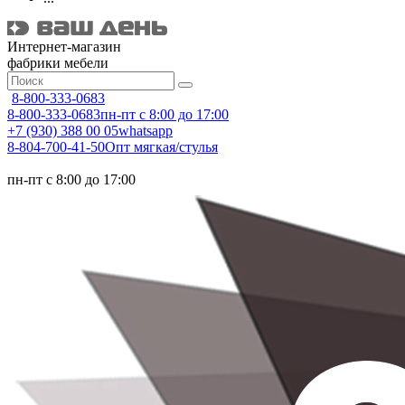
Интернет-магазин
фабрики мебели
8-800-333-0683
8-800-333-0683
пн-пт с 8:00 до 17:00
+7 (930) 388 00 05
whatsapp
8-804-700-41-50
Опт мягкая/стулья
пн-пт с 8:00 до 17:00