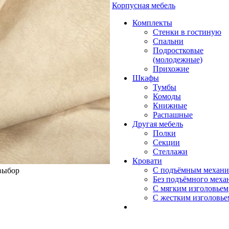
Корпусная мебель
Комплекты
Стенки в гостиную
Спальни
Подростковые
(молодежные)
Прихожие
Шкафы
Тумбы
Комоды
Книжные
Распашные
Другая мебель
Полки
Секции
Стеллажи
Кровати
С подъёмным механ
 выбор
Без подъёмного меха
С мягким изголовьем
С жестким изголовье