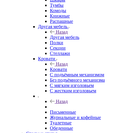
Тумбы
Комоды
Книжные
Распашные
Другая мебель
Назад
Другая мебель
Полки
Секции
Стеллажи
Кровати
Назад
Кровати
С подъёмным механизмом
Без подъёмного механизма
С мягким изголовьем
С жестким изголовьем
Назад
Письменные
Журнальные и кофейные
Туалетные
Обеденные