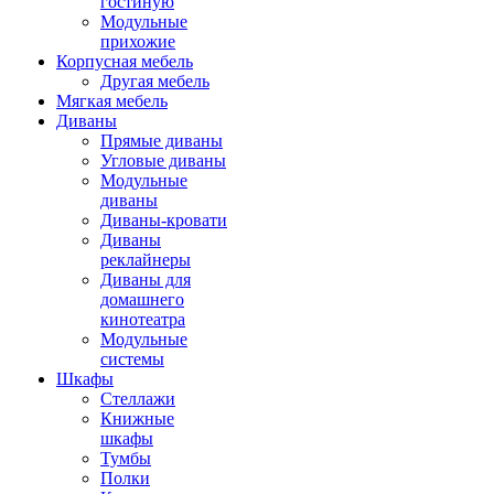
гостиную
Модульные
прихожие
Корпусная мебель
Другая мебель
Мягкая мебель
Диваны
Прямые диваны
Угловые диваны
Модульные
диваны
Диваны-кровати
Диваны
реклайнеры
Диваны для
домашнего
кинотеатра
Модульные
системы
Шкафы
Стеллажи
Книжные
шкафы
Тумбы
Полки