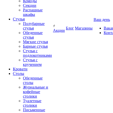
Комоды
Секции
Распашные
шкафы
Стулья
Ваш день
Полубарные
стулья
Блог
Магазины
Вака
Акции
Обеденные
Конт
стулья
Мягкие стулья
Барные стулья
Стулья с
подлокотниками
Стулья с
кручением
Кровати
Столы
Обеденные
столы
Журнальные и
кофейные
столики
Туалетные
столики
Письменные