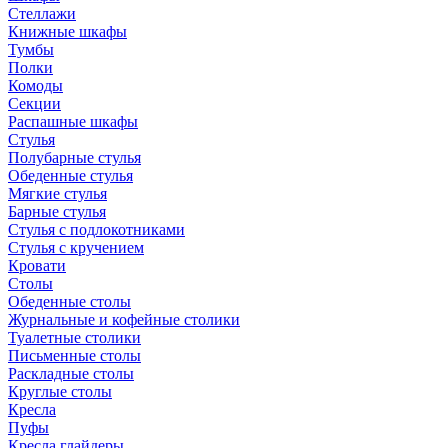
Стеллажи
Книжные шкафы
Тумбы
Полки
Комоды
Секции
Распашные шкафы
Стулья
Полубарные стулья
Обеденные стулья
Мягкие стулья
Барные стулья
Стулья с подлокотниками
Стулья с кручением
Кровати
Столы
Обеденные столы
Журнальные и кофейные столики
Туалетные столики
Письменные столы
Раскладные столы
Круглые столы
Кресла
Пуфы
Кресла глайдеры