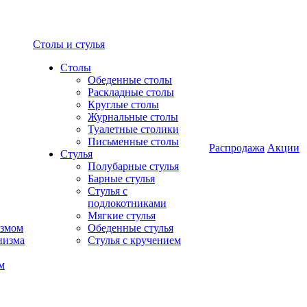
Столы и стулья
Столы
Обеденные столы
Раскладные столы
Круглые столы
Журнальные столы
Туалетные столики
Письменные столы
Распродажа
Акции
Стулья
Полубарные стулья
Барные стулья
Стулья с
подлокотниками
Мягкие стулья
измом
Обеденные стулья
низма
Стулья с кручением
м