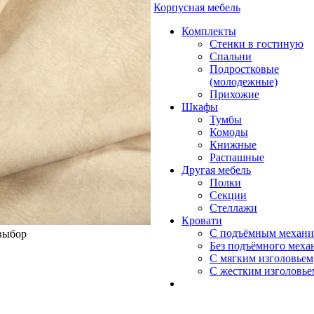
Корпусная мебель
Комплекты
Стенки в гостиную
Спальни
Подростковые
(молодежные)
Прихожие
Шкафы
Тумбы
Комоды
Книжные
Распашные
Другая мебель
Полки
Секции
Стеллажи
Кровати
С подъёмным механ
 выбор
Без подъёмного меха
С мягким изголовьем
С жестким изголовье