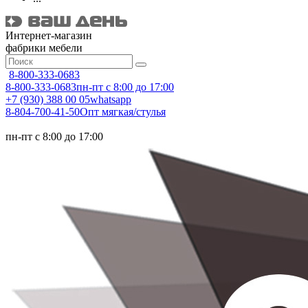
Интернет-магазин
фабрики мебели
8-800-333-0683
8-800-333-0683
пн-пт с 8:00 до 17:00
+7 (930) 388 00 05
whatsapp
8-804-700-41-50
Опт мягкая/стулья
пн-пт с 8:00 до 17:00