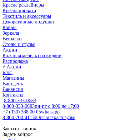
Кресла реклайнеры
Кресла-кровати
Текстиль и аксессуары
Декоративные подушки
Ковры
Зеркала
Вешалки
Столы и стулья
Акции
Кожаная мебель со скидкой
Распродажа
Акции
Блог
Магазины
Ваш день
Вакансии
Контакты
8-800-333-0683
8-800-333-0683
пн-пт с 8:00 до 17:00
+7 (930) 388 00 05
whatsapp
8-804-700-41-50
Опт мягкая/стулья
Заказать звонок
Задать вопрос