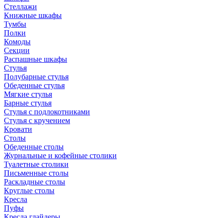
Стеллажи
Книжные шкафы
Тумбы
Полки
Комоды
Секции
Распашные шкафы
Стулья
Полубарные стулья
Обеденные стулья
Мягкие стулья
Барные стулья
Стулья с подлокотниками
Стулья с кручением
Кровати
Столы
Обеденные столы
Журнальные и кофейные столики
Туалетные столики
Письменные столы
Раскладные столы
Круглые столы
Кресла
Пуфы
Кресла глайдеры