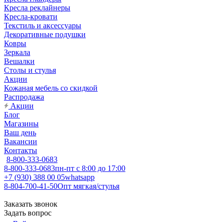
Кресла реклайнеры
Кресла-кровати
Текстиль и аксессуары
Декоративные подушки
Ковры
Зеркала
Вешалки
Столы и стулья
Акции
Кожаная мебель со скидкой
Распродажа
Акции
Блог
Магазины
Ваш день
Вакансии
Контакты
8-800-333-0683
8-800-333-0683
пн-пт с 8:00 до 17:00
+7 (930) 388 00 05
whatsapp
8-804-700-41-50
Опт мягкая/стулья
Заказать звонок
Задать вопрос