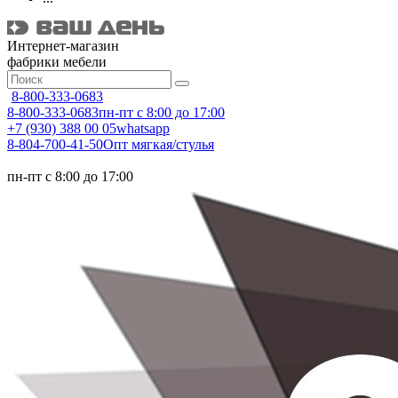
Интернет-магазин
фабрики мебели
8-800-333-0683
8-800-333-0683
пн-пт с 8:00 до 17:00
+7 (930) 388 00 05
whatsapp
8-804-700-41-50
Опт мягкая/стулья
пн-пт с 8:00 до 17:00