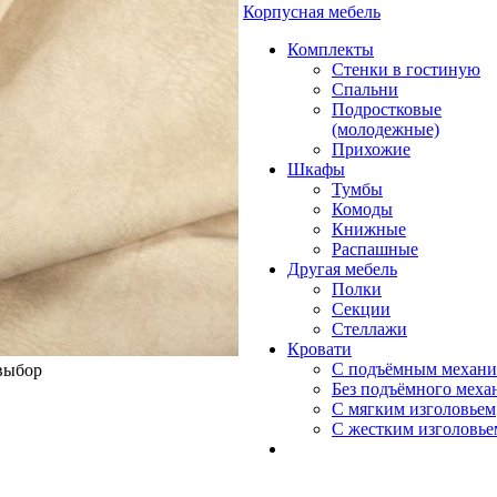
Корпусная мебель
Комплекты
Стенки в гостиную
Спальни
Подростковые
(молодежные)
Прихожие
Шкафы
Тумбы
Комоды
Книжные
Распашные
Другая мебель
Полки
Секции
Стеллажи
Кровати
С подъёмным механ
 выбор
Без подъёмного меха
С мягким изголовьем
С жестким изголовье