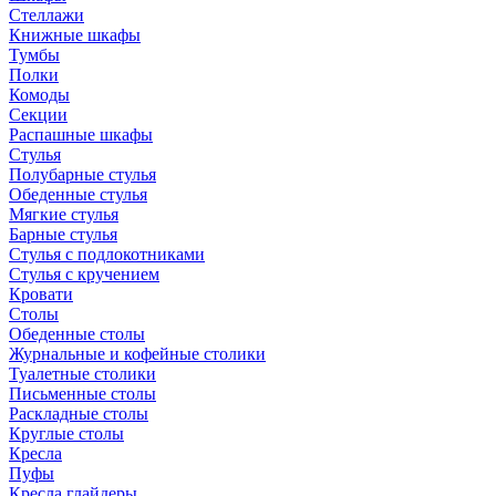
Стеллажи
Книжные шкафы
Тумбы
Полки
Комоды
Секции
Распашные шкафы
Стулья
Полубарные стулья
Обеденные стулья
Мягкие стулья
Барные стулья
Стулья с подлокотниками
Стулья с кручением
Кровати
Столы
Обеденные столы
Журнальные и кофейные столики
Туалетные столики
Письменные столы
Раскладные столы
Круглые столы
Кресла
Пуфы
Кресла глайдеры