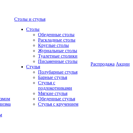
Столы и стулья
Столы
Обеденные столы
Раскладные столы
Круглые столы
Журнальные столы
Туалетные столики
Письменные столы
Распродажа
Акции
Стулья
Полубарные стулья
Барные стулья
Стулья с
подлокотниками
Мягкие стулья
измом
Обеденные стулья
низма
Стулья с кручением
м