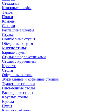
Стеллажи
Книжные шкафы
Тумбы
Полки
Комоды
Секции
Распашные шкафы
Стулья
Полубарные стулья
Обеденные стулья
Мягкие стулья
Барные стулья
Стулья с подлокотниками
Стулья с кручением
Кровати
Столы
Обеденные столы
Журнальные и кофейные столики
Туалетные столики
Письменные столы
Раскладные столы
Круглые столы
Кресла
Пуфы
Кресла глайдеры