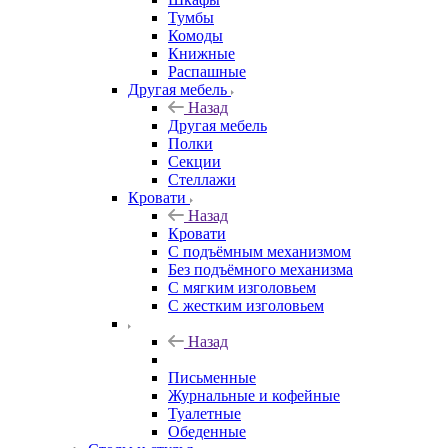
Тумбы
Комоды
Книжные
Распашные
Другая мебель
Назад
Другая мебель
Полки
Секции
Стеллажи
Кровати
Назад
Кровати
С подъёмным механизмом
Без подъёмного механизма
С мягким изголовьем
С жестким изголовьем
Назад
Письменные
Журнальные и кофейные
Туалетные
Обеденные