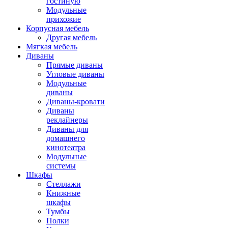
гостиную
Модульные
прихожие
Корпусная мебель
Другая мебель
Мягкая мебель
Диваны
Прямые диваны
Угловые диваны
Модульные
диваны
Диваны-кровати
Диваны
реклайнеры
Диваны для
домашнего
кинотеатра
Модульные
системы
Шкафы
Стеллажи
Книжные
шкафы
Тумбы
Полки