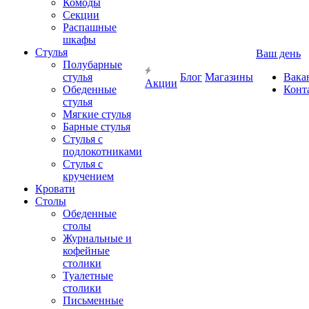
Комоды
Секции
Распашные
шкафы
Стулья
Ваш день
Полубарные
стулья
Блог
Магазины
Вака
Акции
Обеденные
Конт
стулья
Мягкие стулья
Барные стулья
Стулья с
подлокотниками
Стулья с
кручением
Кровати
Столы
Обеденные
столы
Журнальные и
кофейные
столики
Туалетные
столики
Письменные