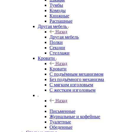
Тумбы
Комоды
Книжные
Распашные
Другая мебель
Назад
Другая мебель
Полки
Секции
Стеллажи
Кровати
Назад
Кровати
С подъёмным механизмом
Без подъёмного механизма
С мягким изголовьем
С жестким изголовьем
Назад
Письменные
Журнальные и кофейные
Туалетные
Обеденные