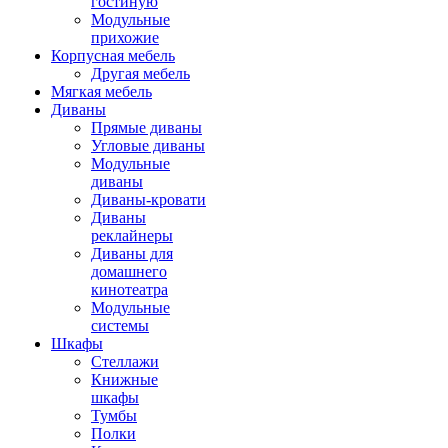
гостиную
Модульные
прихожие
Корпусная мебель
Другая мебель
Мягкая мебель
Диваны
Прямые диваны
Угловые диваны
Модульные
диваны
Диваны-кровати
Диваны
реклайнеры
Диваны для
домашнего
кинотеатра
Модульные
системы
Шкафы
Стеллажи
Книжные
шкафы
Тумбы
Полки