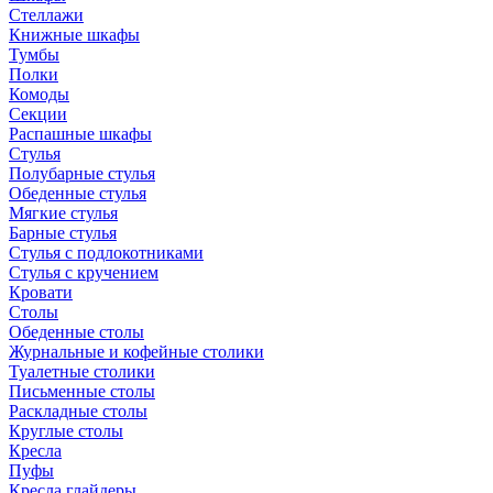
Стеллажи
Книжные шкафы
Тумбы
Полки
Комоды
Секции
Распашные шкафы
Стулья
Полубарные стулья
Обеденные стулья
Мягкие стулья
Барные стулья
Стулья с подлокотниками
Стулья с кручением
Кровати
Столы
Обеденные столы
Журнальные и кофейные столики
Туалетные столики
Письменные столы
Раскладные столы
Круглые столы
Кресла
Пуфы
Кресла глайдеры