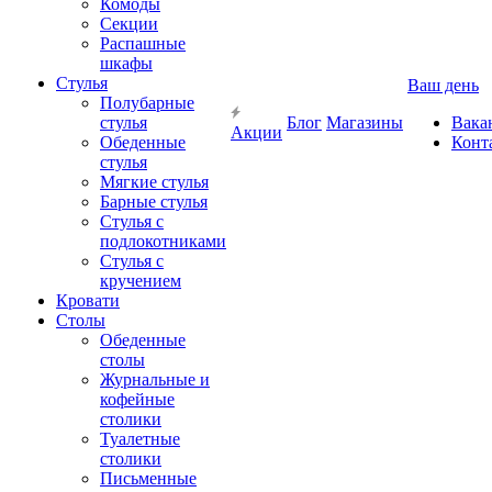
Комоды
Секции
Распашные
шкафы
Стулья
Ваш день
Полубарные
стулья
Блог
Магазины
Вака
Акции
Обеденные
Конт
стулья
Мягкие стулья
Барные стулья
Стулья с
подлокотниками
Стулья с
кручением
Кровати
Столы
Обеденные
столы
Журнальные и
кофейные
столики
Туалетные
столики
Письменные