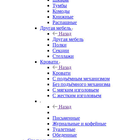
Тумбы
Комоды
Книжные
Распашные
Другая мебель
Назад
Другая мебель
Полки
Секции
Стеллажи
Кровати
Назад
Кровати
С подъёмным механизмом
Без подъёмного механизма
С мягким изголовьем
С жестким изголовьем
Назад
Письменные
Журнальные и кофейные
Туалетные
Обеденные