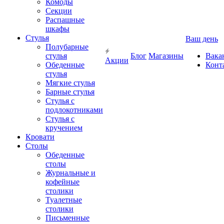
Комоды
Секции
Распашные
шкафы
Стулья
Ваш день
Полубарные
стулья
Блог
Магазины
Вака
Акции
Обеденные
Конт
стулья
Мягкие стулья
Барные стулья
Стулья с
подлокотниками
Стулья с
кручением
Кровати
Столы
Обеденные
столы
Журнальные и
кофейные
столики
Туалетные
столики
Письменные