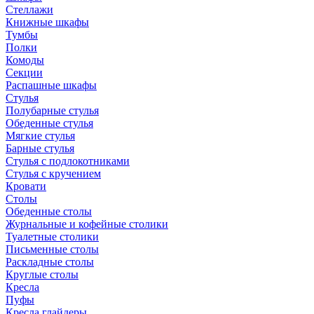
Стеллажи
Книжные шкафы
Тумбы
Полки
Комоды
Секции
Распашные шкафы
Стулья
Полубарные стулья
Обеденные стулья
Мягкие стулья
Барные стулья
Стулья с подлокотниками
Стулья с кручением
Кровати
Столы
Обеденные столы
Журнальные и кофейные столики
Туалетные столики
Письменные столы
Раскладные столы
Круглые столы
Кресла
Пуфы
Кресла глайдеры