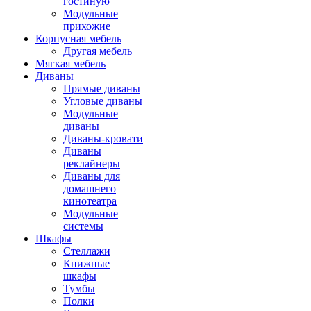
гостиную
Модульные
прихожие
Корпусная мебель
Другая мебель
Мягкая мебель
Диваны
Прямые диваны
Угловые диваны
Модульные
диваны
Диваны-кровати
Диваны
реклайнеры
Диваны для
домашнего
кинотеатра
Модульные
системы
Шкафы
Стеллажи
Книжные
шкафы
Тумбы
Полки