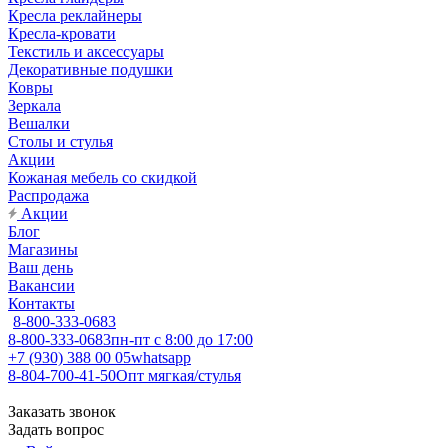
Кресла реклайнеры
Кресла-кровати
Текстиль и аксессуары
Декоративные подушки
Ковры
Зеркала
Вешалки
Столы и стулья
Акции
Кожаная мебель со скидкой
Распродажа
Акции
Блог
Магазины
Ваш день
Вакансии
Контакты
8-800-333-0683
8-800-333-0683
пн-пт с 8:00 до 17:00
+7 (930) 388 00 05
whatsapp
8-804-700-41-50
Опт мягкая/стулья
Заказать звонок
Задать вопрос