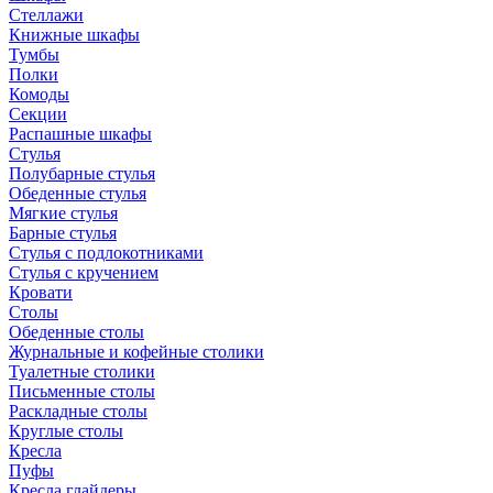
Стеллажи
Книжные шкафы
Тумбы
Полки
Комоды
Секции
Распашные шкафы
Стулья
Полубарные стулья
Обеденные стулья
Мягкие стулья
Барные стулья
Стулья с подлокотниками
Стулья с кручением
Кровати
Столы
Обеденные столы
Журнальные и кофейные столики
Туалетные столики
Письменные столы
Раскладные столы
Круглые столы
Кресла
Пуфы
Кресла глайдеры