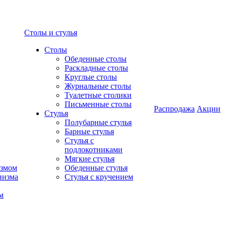
Столы и стулья
Столы
Обеденные столы
Раскладные столы
Круглые столы
Журнальные столы
Туалетные столики
Письменные столы
Распродажа
Акции
Стулья
Полубарные стулья
Барные стулья
Стулья с
подлокотниками
Мягкие стулья
измом
Обеденные стулья
низма
Стулья с кручением
м