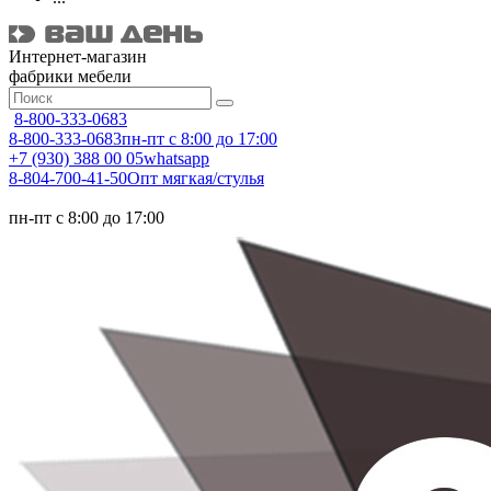
Интернет-магазин
фабрики мебели
8-800-333-0683
8-800-333-0683
пн-пт с 8:00 до 17:00
+7 (930) 388 00 05
whatsapp
8-804-700-41-50
Опт мягкая/стулья
пн-пт с 8:00 до 17:00