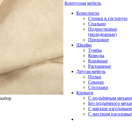
Корпусная мебель
Комплекты
Стенки в гостиную
Спальни
Подростковые
(молодежные)
Прихожие
Шкафы
Тумбы
Комоды
Книжные
Распашные
Другая мебель
Полки
Секции
Стеллажи
Кровати
С подъёмным механ
 выбор
Без подъёмного меха
С мягким изголовьем
С жестким изголовье