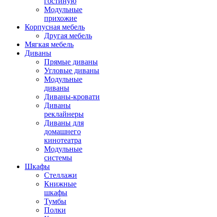
гостиную
Модульные
прихожие
Корпусная мебель
Другая мебель
Мягкая мебель
Диваны
Прямые диваны
Угловые диваны
Модульные
диваны
Диваны-кровати
Диваны
реклайнеры
Диваны для
домашнего
кинотеатра
Модульные
системы
Шкафы
Стеллажи
Книжные
шкафы
Тумбы
Полки