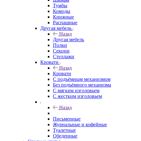
Тумбы
Комоды
Книжные
Распашные
Другая мебель
Назад
Другая мебель
Полки
Секции
Стеллажи
Кровати
Назад
Кровати
С подъёмным механизмом
Без подъёмного механизма
С мягким изголовьем
С жестким изголовьем
Назад
Письменные
Журнальные и кофейные
Туалетные
Обеденные