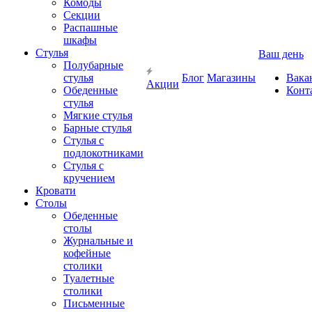
Комоды
Секции
Распашные
шкафы
Стулья
Ваш день
Полубарные
стулья
Блог
Магазины
Вака
Акции
Обеденные
Конт
стулья
Мягкие стулья
Барные стулья
Стулья с
подлокотниками
Стулья с
кручением
Кровати
Столы
Обеденные
столы
Журнальные и
кофейные
столики
Туалетные
столики
Письменные