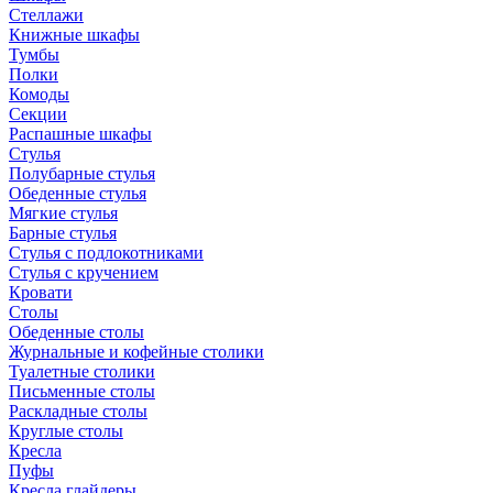
Стеллажи
Книжные шкафы
Тумбы
Полки
Комоды
Секции
Распашные шкафы
Стулья
Полубарные стулья
Обеденные стулья
Мягкие стулья
Барные стулья
Стулья с подлокотниками
Стулья с кручением
Кровати
Столы
Обеденные столы
Журнальные и кофейные столики
Туалетные столики
Письменные столы
Раскладные столы
Круглые столы
Кресла
Пуфы
Кресла глайдеры