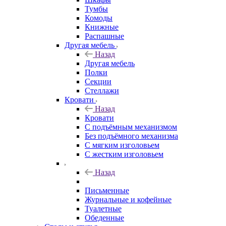
Тумбы
Комоды
Книжные
Распашные
Другая мебель
Назад
Другая мебель
Полки
Секции
Стеллажи
Кровати
Назад
Кровати
С подъёмным механизмом
Без подъёмного механизма
С мягким изголовьем
С жестким изголовьем
Назад
Письменные
Журнальные и кофейные
Туалетные
Обеденные