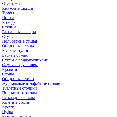
Стеллажи
Книжные шкафы
Тумбы
Полки
Комоды
Секции
Распашные шкафы
Стулья
Полубарные стулья
Обеденные стулья
Мягкие стулья
Барные стулья
Стулья с подлокотниками
Стулья с кручением
Кровати
Столы
Обеденные столы
Журнальные и кофейные столики
Туалетные столики
Письменные столы
Раскладные столы
Круглые столы
Кресла
Пуфы
Кресла глайдеры