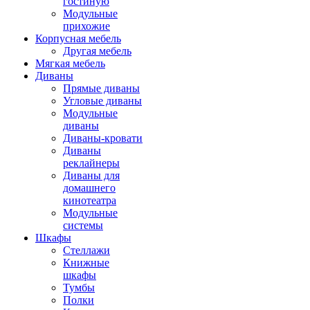
гостиную
Модульные
прихожие
Корпусная мебель
Другая мебель
Мягкая мебель
Диваны
Прямые диваны
Угловые диваны
Модульные
диваны
Диваны-кровати
Диваны
реклайнеры
Диваны для
домашнего
кинотеатра
Модульные
системы
Шкафы
Стеллажи
Книжные
шкафы
Тумбы
Полки