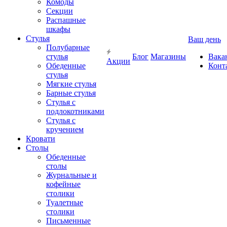
Комоды
Секции
Распашные
шкафы
Стулья
Ваш день
Полубарные
стулья
Блог
Магазины
Вака
Акции
Обеденные
Конт
стулья
Мягкие стулья
Барные стулья
Стулья с
подлокотниками
Стулья с
кручением
Кровати
Столы
Обеденные
столы
Журнальные и
кофейные
столики
Туалетные
столики
Письменные