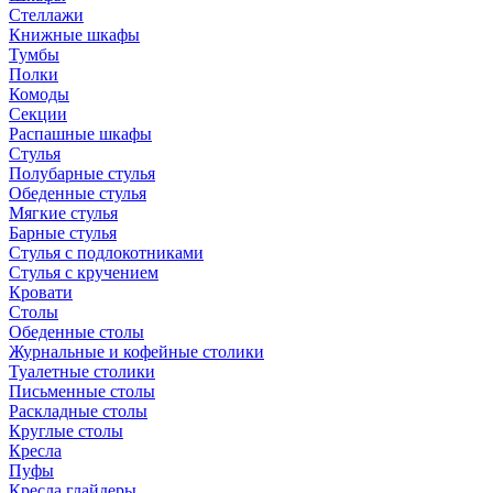
Стеллажи
Книжные шкафы
Тумбы
Полки
Комоды
Секции
Распашные шкафы
Стулья
Полубарные стулья
Обеденные стулья
Мягкие стулья
Барные стулья
Стулья с подлокотниками
Стулья с кручением
Кровати
Столы
Обеденные столы
Журнальные и кофейные столики
Туалетные столики
Письменные столы
Раскладные столы
Круглые столы
Кресла
Пуфы
Кресла глайдеры