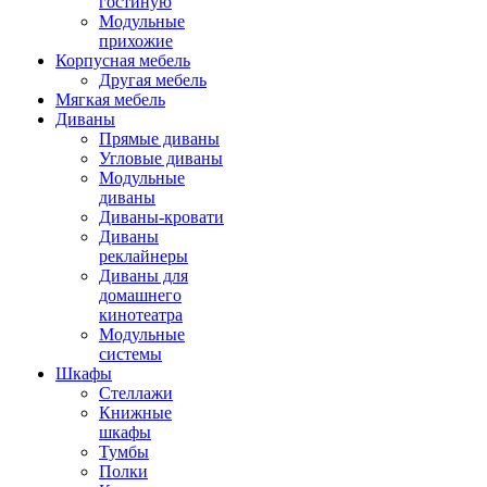
гостиную
Модульные
прихожие
Корпусная мебель
Другая мебель
Мягкая мебель
Диваны
Прямые диваны
Угловые диваны
Модульные
диваны
Диваны-кровати
Диваны
реклайнеры
Диваны для
домашнего
кинотеатра
Модульные
системы
Шкафы
Стеллажи
Книжные
шкафы
Тумбы
Полки