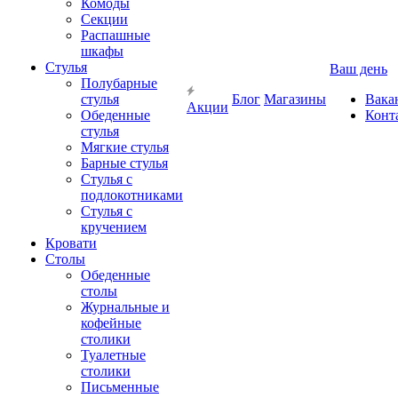
Комоды
Секции
Распашные
шкафы
Стулья
Ваш день
Полубарные
стулья
Блог
Магазины
Вака
Акции
Обеденные
Конт
стулья
Мягкие стулья
Барные стулья
Стулья с
подлокотниками
Стулья с
кручением
Кровати
Столы
Обеденные
столы
Журнальные и
кофейные
столики
Туалетные
столики
Письменные