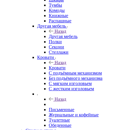
Тумбы
Комоды
Книжные
Распашные
Другая мебель
Назад
Другая мебель
Полки
Секции
Стеллажи
Кровати
Назад
Кровати
С подъёмным механизмом
Без подъёмного механизма
С мягким изголовьем
С жестким изголовьем
Назад
Письменные
Журнальные и кофейные
Туалетные
Обеденные