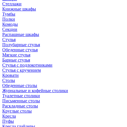
Стеллажи
Книжные шкафы
Тумбы
Полки
Комоды
Секции
Распашные шкафы
Стулья
Полубарные стулья
Обеденные стулья
Мягкие стулья
Барные стулья
Стулья с подлокотниками
Стулья с кручением
Кровати
Столы
Обеденные столы
Журнальные и кофейные столики
Туалетные столики
Письменные столы
Раскладные столы
Круглые столы
Кресла
Пуфы
Кресла глайдеры