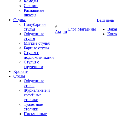
Комоды
Секции
Распашные
шкафы
Стулья
Ваш день
Полубарные
стулья
Блог
Магазины
Вака
Акции
Обеденные
Конт
стулья
Мягкие стулья
Барные стулья
Стулья с
подлокотниками
Стулья с
кручением
Кровати
Столы
Обеденные
столы
Журнальные и
кофейные
столики
Туалетные
столики
Письменные