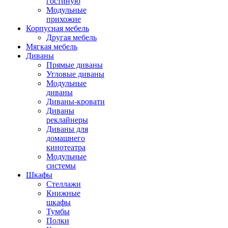
гостиную
Модульные
прихожие
Корпусная мебель
Другая мебель
Мягкая мебель
Диваны
Прямые диваны
Угловые диваны
Модульные
диваны
Диваны-кровати
Диваны
реклайнеры
Диваны для
домашнего
кинотеатра
Модульные
системы
Шкафы
Стеллажи
Книжные
шкафы
Тумбы
Полки