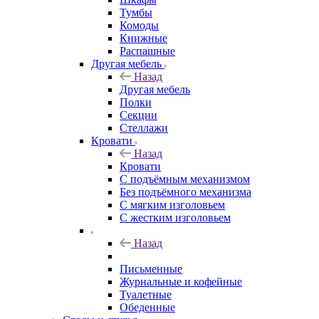
Тумбы
Комоды
Книжные
Распашные
Другая мебель
Назад
Другая мебель
Полки
Секции
Стеллажи
Кровати
Назад
Кровати
С подъёмным механизмом
Без подъёмного механизма
С мягким изголовьем
С жестким изголовьем
Назад
Письменные
Журнальные и кофейные
Туалетные
Обеденные