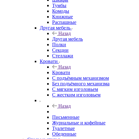
Тумбы
Комоды
Книжные
Распашные
Другая мебель
Назад
Другая мебель
Полки
Секции
Стеллажи
Кровати
Назад
Кровати
С подъёмным механизмом
Без подъёмного механизма
С мягким изголовьем
С жестким изголовьем
Назад
Письменные
Журнальные и кофейные
Туалетные
Обеденные