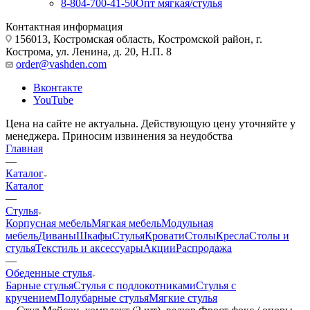
8-804-700-41-50
Опт мягкая/стулья
Контактная информация
156013, Костромская область, Костромской район, г.
Кострома, ул. Ленина, д. 20, Н.П. 8
order@vashden.com
Вконтакте
YouTube
Цена на сайте не актуальна. Действующую цену уточняйте у
менеджера. Приносим извинения за неудобства
Главная
—
Каталог
Каталог
—
Стулья
Корпусная мебель
Мягкая мебель
Модульная
мебель
Диваны
Шкафы
Стулья
Кровати
Столы
Кресла
Столы и
стулья
Текстиль и аксессуары
Акции
Распродажа
—
Обеденные стулья
Барные стулья
Стулья с подлокотниками
Стулья с
кручением
Полубарные стулья
Мягкие стулья