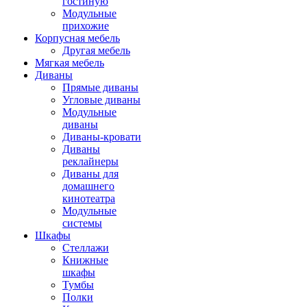
гостиную
Модульные
прихожие
Корпусная мебель
Другая мебель
Мягкая мебель
Диваны
Прямые диваны
Угловые диваны
Модульные
диваны
Диваны-кровати
Диваны
реклайнеры
Диваны для
домашнего
кинотеатра
Модульные
системы
Шкафы
Стеллажи
Книжные
шкафы
Тумбы
Полки