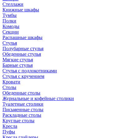
Стеллажи
Книжные шкафы
Тумбы
Полки
Комоды
Секции
Распашные шкафы
Стулья
Полубарные стулья
Обеденные стулья
Мягкие стулья
Барные стулья
Стулья с подлокотниками
Стулья с кручением
Кровати
Столы
Обеденные столы
Журнальные и кофейные столики
Туалетные столики
Письменные столы
Раскладные столы
Круглые столы
Кресла
Пуфы
Кресла глайдеры