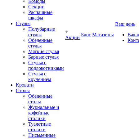
Комоды
Секции
Распашные
шкафы
Стулья
Ваш день
Полубарные
стулья
Блог
Магазины
Вака
Акции
Обеденные
Конт
стулья
Мягкие стулья
Барные стулья
Стулья с
подлокотниками
Стулья с
кручением
Кровати
Столы
Обеденные
столы
Журнальные и
кофейные
столики
Туалетные
столики
Письменные