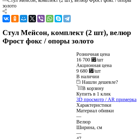
—
Стул Мейсон, комплект (2 шт), велюр Фрост фокс / опоры
золото
Стул Мейсон, комплект (2 шт), велюр
Фрост фокс / опоры золото
Розничная цена
16 700
⃏
/шт
Акционная цена
9 680
⃏
/шт
В наличии
Нашли дешевле?
В корзину
Купить в 1 клик
3D просмотр / AR примерка
Характеристики
Материал обивки
—
Велюр
Ширина, см
—
47