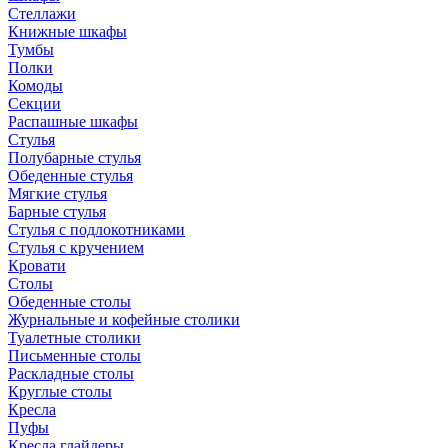
Стеллажи
Книжные шкафы
Тумбы
Полки
Комоды
Секции
Распашные шкафы
Стулья
Полубарные стулья
Обеденные стулья
Мягкие стулья
Барные стулья
Стулья с подлокотниками
Стулья с кручением
Кровати
Столы
Обеденные столы
Журнальные и кофейные столики
Туалетные столики
Письменные столы
Раскладные столы
Круглые столы
Кресла
Пуфы
Кресла глайдеры