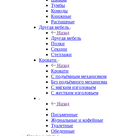
Тумбы
Комоды
Книжные
Распашные
Другая мебель
Назад
Другая мебель
Полки
Секции
Стеллажи
Кровати
Назад
Кровати
С подъёмным механизмом
Без подъёмного механизма
С мягким изголовьем
С жестким изголовьем
Назад
Письменные
Журнальные и кофейные
Туалетные
Обеденные