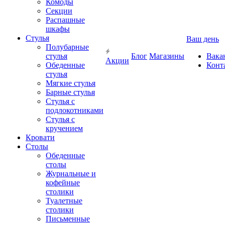
Комоды
Секции
Распашные
шкафы
Стулья
Ваш день
Полубарные
стулья
Блог
Магазины
Вака
Акции
Обеденные
Конт
стулья
Мягкие стулья
Барные стулья
Стулья с
подлокотниками
Стулья с
кручением
Кровати
Столы
Обеденные
столы
Журнальные и
кофейные
столики
Туалетные
столики
Письменные