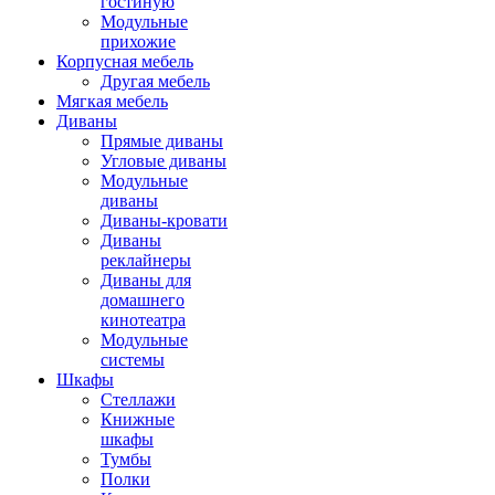
гостиную
Модульные
прихожие
Корпусная мебель
Другая мебель
Мягкая мебель
Диваны
Прямые диваны
Угловые диваны
Модульные
диваны
Диваны-кровати
Диваны
реклайнеры
Диваны для
домашнего
кинотеатра
Модульные
системы
Шкафы
Стеллажи
Книжные
шкафы
Тумбы
Полки