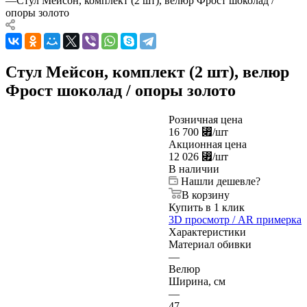
—
Стул Мейсон, комплект (2 шт), велюр Фрост шоколад /
опоры золото
Стул Мейсон, комплект (2 шт), велюр
Фрост шоколад / опоры золото
Розничная цена
16 700
⃏
/шт
Акционная цена
12 026
⃏
/шт
В наличии
Нашли дешевле?
В корзину
Купить в 1 клик
3D просмотр / AR примерка
Характеристики
Материал обивки
—
Велюр
Ширина, см
—
47