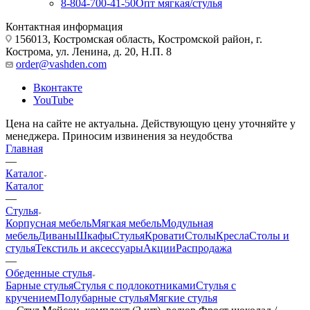
8-804-700-41-50
Опт мягкая/стулья
Контактная информация
156013, Костромская область, Костромской район, г.
Кострома, ул. Ленина, д. 20, Н.П. 8
order@vashden.com
Вконтакте
YouTube
Цена на сайте не актуальна. Действующую цену уточняйте у
менеджера. Приносим извинения за неудобства
Главная
—
Каталог
Каталог
—
Стулья
Корпусная мебель
Мягкая мебель
Модульная
мебель
Диваны
Шкафы
Стулья
Кровати
Столы
Кресла
Столы и
стулья
Текстиль и аксессуары
Акции
Распродажа
—
Обеденные стулья
Барные стулья
Стулья с подлокотниками
Стулья с
кручением
Полубарные стулья
Мягкие стулья