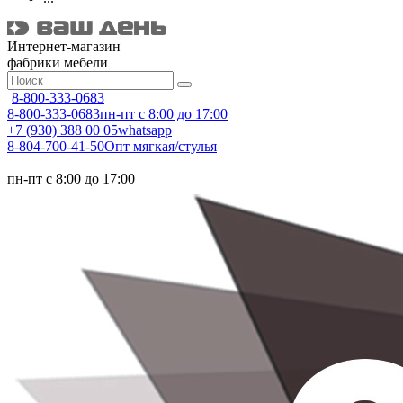
Интернет-магазин
фабрики мебели
8-800-333-0683
8-800-333-0683
пн-пт с 8:00 до 17:00
+7 (930) 388 00 05
whatsapp
8-804-700-41-50
Опт мягкая/стулья
пн-пт с 8:00 до 17:00