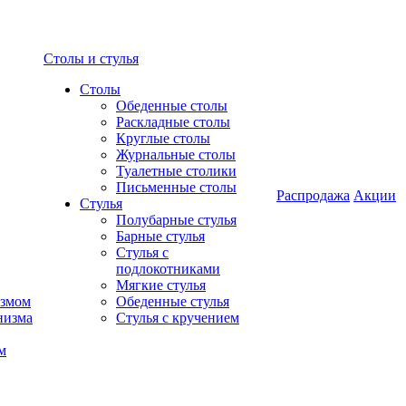
Столы и стулья
Столы
Обеденные столы
Раскладные столы
Круглые столы
Журнальные столы
Туалетные столики
Письменные столы
Распродажа
Акции
Стулья
Полубарные стулья
Барные стулья
Стулья с
подлокотниками
Мягкие стулья
измом
Обеденные стулья
низма
Стулья с кручением
м