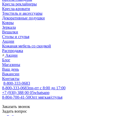
Кресла реклайнеры
Кресла-кровати
Текстиль и аксессуары
Декоративные подушки
Ковры
Зеркала
Вешалки
Столы и стулья
Акции
Кожаная мебель со скидкой
Распродажа
Акции
Блог
Магазины
Ваш день
Вакансии
Контакты
8-800-333-0683
8-800-333-0683
пн-пт с 8:00 до 17:00
+7 (930) 388 00 05
whatsapp
8-804-700-41-50
Опт мягкая/стулья
Заказать звонок
Задать вопрос