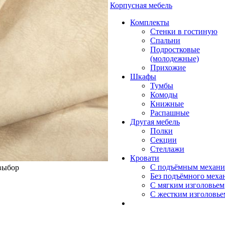
Корпусная мебель
Комплекты
Стенки в гостиную
Спальни
Подростковые
(молодежные)
Прихожие
Шкафы
Тумбы
Комоды
Книжные
Распашные
Другая мебель
Полки
Секции
Стеллажи
Кровати
С подъёмным механ
 выбор
Без подъёмного меха
С мягким изголовьем
С жестким изголовье