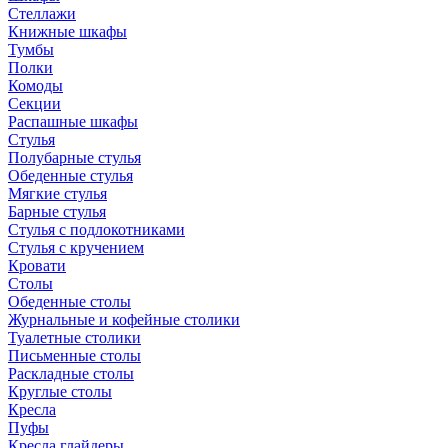
Стеллажи
Книжные шкафы
Тумбы
Полки
Комоды
Секции
Распашные шкафы
Стулья
Полубарные стулья
Обеденные стулья
Мягкие стулья
Барные стулья
Стулья с подлокотниками
Стулья с кручением
Кровати
Столы
Обеденные столы
Журнальные и кофейные столики
Туалетные столики
Письменные столы
Раскладные столы
Круглые столы
Кресла
Пуфы
Кресла глайдеры