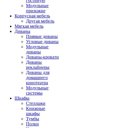
гостиную
Модульные
прихожие
Корпусная мебель
Другая мебель
Мягкая мебель
Диваны
Прямые диваны
Угловые диваны
Модульные
диваны
Диваны-кровати
Диваны
реклайнеры
Диваны для
домашнего
кинотеатра
Модульные
системы
Шкафы
Стеллажи
Книжные
шкафы
Тумбы
Полки