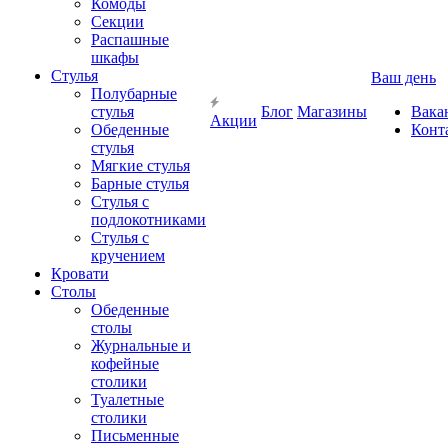
Комоды
Секции
Распашные
шкафы
Стулья
Ваш день
Полубарные
стулья
Блог
Магазины
Вака
Акции
Обеденные
Конт
стулья
Мягкие стулья
Барные стулья
Стулья с
подлокотниками
Стулья с
кручением
Кровати
Столы
Обеденные
столы
Журнальные и
кофейные
столики
Туалетные
столики
Письменные