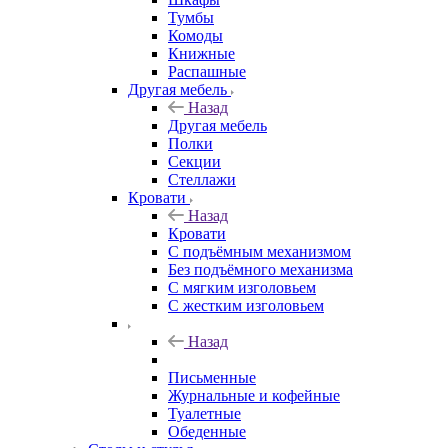
Тумбы
Комоды
Книжные
Распашные
Другая мебель
Назад
Другая мебель
Полки
Секции
Стеллажи
Кровати
Назад
Кровати
С подъёмным механизмом
Без подъёмного механизма
С мягким изголовьем
С жестким изголовьем
Назад
Письменные
Журнальные и кофейные
Туалетные
Обеденные