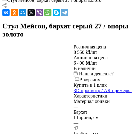
—
Стул Мейсон, бархат серый 27 / опоры золото
Стул Мейсон, бархат серый 27 / опоры
золото
Розничная цена
8 550
⃏
/шт
Акционная цена
6 400
⃏
/шт
В наличии
Нашли дешевле?
В корзину
Купить в 1 клик
3D просмотр / AR примерка
Характеристики
Материал обивки
—
Бархат
Ширина, см
—
47
Глубина, см