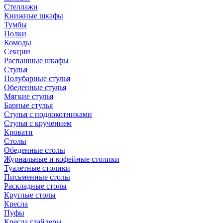
Стеллажи
Книжные шкафы
Тумбы
Полки
Комоды
Секции
Распашные шкафы
Стулья
Полубарные стулья
Обеденные стулья
Мягкие стулья
Барные стулья
Стулья с подлокотниками
Стулья с кручением
Кровати
Столы
Обеденные столы
Журнальные и кофейные столики
Туалетные столики
Письменные столы
Раскладные столы
Круглые столы
Кресла
Пуфы
Кресла глайдеры