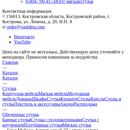
8-804-700-41-50
Опт мягкая/стулья
Контактная информация
156013, Костромская область, Костромской район, г.
Кострома, ул. Ленина, д. 20, Н.П. 8
order@vashden.com
Вконтакте
YouTube
Цена на сайте не актуальна. Действующую цену уточняйте у
менеджера. Приносим извинения за неудобства
Главная
—
Каталог
Каталог
—
Стулья
Корпусная мебель
Мягкая мебель
Модульная
мебель
Диваны
Шкафы
Стулья
Кровати
Столы
Кресла
Столы и
стулья
Текстиль и аксессуары
Акции
Распродажа
—
Обеденные стулья
Барные стулья
Стулья с подлокотниками
Стулья с
кручением
Полубарные стулья
Мягкие стулья