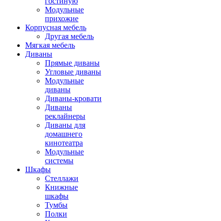
гостиную
Модульные
прихожие
Корпусная мебель
Другая мебель
Мягкая мебель
Диваны
Прямые диваны
Угловые диваны
Модульные
диваны
Диваны-кровати
Диваны
реклайнеры
Диваны для
домашнего
кинотеатра
Модульные
системы
Шкафы
Стеллажи
Книжные
шкафы
Тумбы
Полки