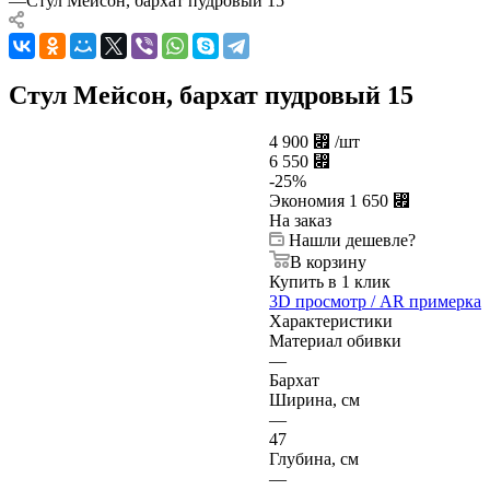
—
Стул Мейсон, бархат пудровый 15
Стул Мейсон, бархат пудровый 15
4 900
⃏
/шт
6 550
⃏
-
25
%
Экономия
1 650
⃏
На заказ
Нашли дешевле?
В корзину
Купить в 1 клик
3D просмотр / AR примерка
Характеристики
Материал обивки
—
Бархат
Ширина, см
—
47
Глубина, см
—