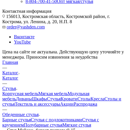
8-804-700-41-50
Опт мягкая/стулья
Контактная информация
156013, Костромская область, Костромской район, г.
Кострома, ул. Ленина, д. 20, Н.П. 8
order@vashden.com
Вконтакте
YouTube
Цена на сайте не актуальна. Действующую цену уточняйте у
менеджера. Приносим извинения за неудобства
Главная
—
Каталог
Каталог
—
Стулья
Корпусная мебель
Мягкая мебель
Модульная
мебель
Диваны
Шкафы
Стулья
Кровати
Столы
Кресла
Столы и
стулья
Текстиль и аксессуары
Акции
Распродажа
—
Обеденные стулья
Барные стулья
Стулья с подлокотниками
Стулья с
кручением
Полубарные стулья
Мягкие стулья