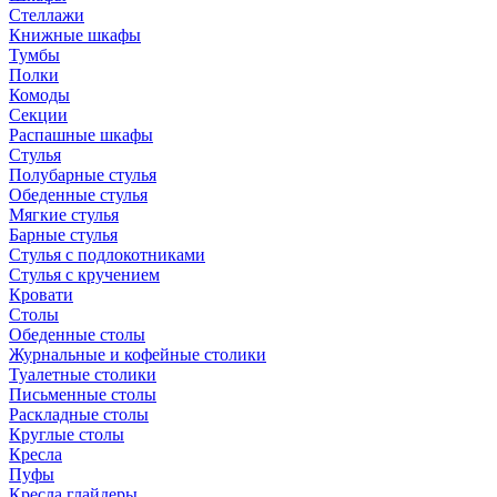
Стеллажи
Книжные шкафы
Тумбы
Полки
Комоды
Секции
Распашные шкафы
Стулья
Полубарные стулья
Обеденные стулья
Мягкие стулья
Барные стулья
Стулья с подлокотниками
Стулья с кручением
Кровати
Столы
Обеденные столы
Журнальные и кофейные столики
Туалетные столики
Письменные столы
Раскладные столы
Круглые столы
Кресла
Пуфы
Кресла глайдеры