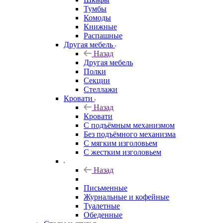
Тумбы
Комоды
Книжные
Распашные
Другая мебель
Назад
Другая мебель
Полки
Секции
Стеллажи
Кровати
Назад
Кровати
С подъёмным механизмом
Без подъёмного механизма
С мягким изголовьем
С жестким изголовьем
Назад
Письменные
Журнальные и кофейные
Туалетные
Обеденные