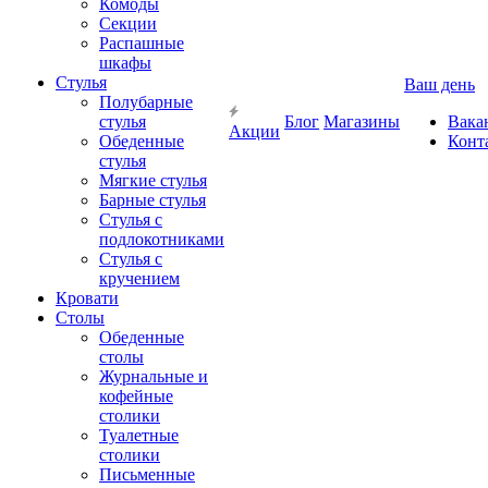
Комоды
Секции
Распашные
шкафы
Стулья
Ваш день
Полубарные
стулья
Блог
Магазины
Вака
Акции
Обеденные
Конт
стулья
Мягкие стулья
Барные стулья
Стулья с
подлокотниками
Стулья с
кручением
Кровати
Столы
Обеденные
столы
Журнальные и
кофейные
столики
Туалетные
столики
Письменные