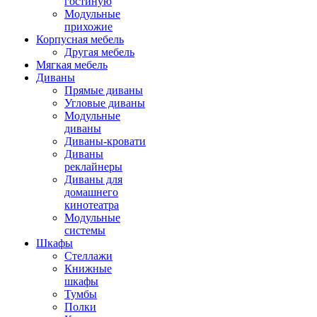
гостиную
Модульные
прихожие
Корпусная мебель
Другая мебель
Мягкая мебель
Диваны
Прямые диваны
Угловые диваны
Модульные
диваны
Диваны-кровати
Диваны
реклайнеры
Диваны для
домашнего
кинотеатра
Модульные
системы
Шкафы
Стеллажи
Книжные
шкафы
Тумбы
Полки