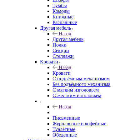
Тумбы
Комоды
Книжные
Распашные
Другая мебель
Назад
Другая мебель
Полки
Секции
Стеллажи
Кровати
Назад
Кровати
С подъёмным механизмом
Без подъёмного механизма
С мягким изголовьем
С жестким изголовьем
Назад
Письменные
Журнальные и кофейные
Туалетные
Обеденные