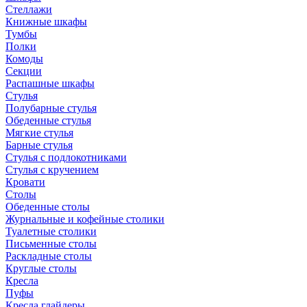
Стеллажи
Книжные шкафы
Тумбы
Полки
Комоды
Секции
Распашные шкафы
Стулья
Полубарные стулья
Обеденные стулья
Мягкие стулья
Барные стулья
Стулья с подлокотниками
Стулья с кручением
Кровати
Столы
Обеденные столы
Журнальные и кофейные столики
Туалетные столики
Письменные столы
Раскладные столы
Круглые столы
Кресла
Пуфы
Кресла глайдеры