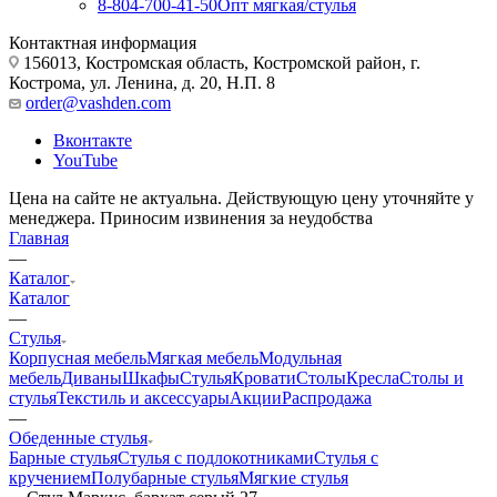
8-804-700-41-50
Опт мягкая/стулья
Контактная информация
156013, Костромская область, Костромской район, г.
Кострома, ул. Ленина, д. 20, Н.П. 8
order@vashden.com
Вконтакте
YouTube
Цена на сайте не актуальна. Действующую цену уточняйте у
менеджера. Приносим извинения за неудобства
Главная
—
Каталог
Каталог
—
Стулья
Корпусная мебель
Мягкая мебель
Модульная
мебель
Диваны
Шкафы
Стулья
Кровати
Столы
Кресла
Столы и
стулья
Текстиль и аксессуары
Акции
Распродажа
—
Обеденные стулья
Барные стулья
Стулья с подлокотниками
Стулья с
кручением
Полубарные стулья
Мягкие стулья