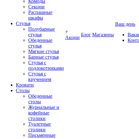
Комоды
Секции
Распашные
шкафы
Стулья
Ваш день
Полубарные
стулья
Блог
Магазины
Вака
Акции
Обеденные
Конт
стулья
Мягкие стулья
Барные стулья
Стулья с
подлокотниками
Стулья с
кручением
Кровати
Столы
Обеденные
столы
Журнальные и
кофейные
столики
Туалетные
столики
Письменные