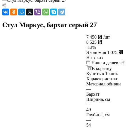
—
Стул Маркус, бархат серый 27
Стул Маркус, бархат серый 27
7 450
⃏
/шт
8 525
⃏
-
13
%
Экономия
1 075
⃏
На заказ
Нашли дешевле?
В корзину
Купить в 1 клик
Характеристики
Материал обивки
—
Бархат
Ширина, см
—
49
Глубина, см
—
54