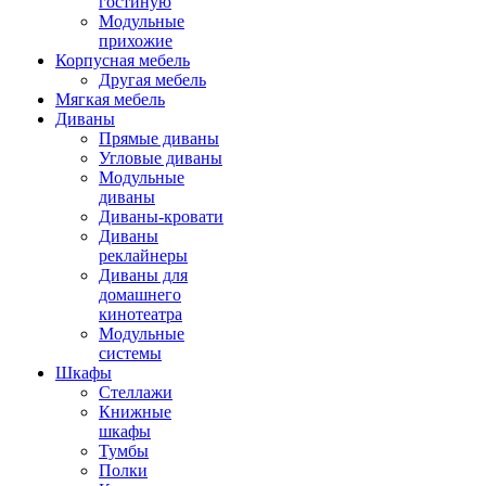
гостиную
Модульные
прихожие
Корпусная мебель
Другая мебель
Мягкая мебель
Диваны
Прямые диваны
Угловые диваны
Модульные
диваны
Диваны-кровати
Диваны
реклайнеры
Диваны для
домашнего
кинотеатра
Модульные
системы
Шкафы
Стеллажи
Книжные
шкафы
Тумбы
Полки