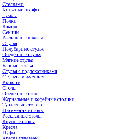
Стеллажи
Книжные шкафы
Тумбы
Полки
Комоды
Секции
Распашные шкафы
Стулья
Полубарные стулья
Обеденные стулья
Мягкие стулья
Барные стулья
Стулья с подлокотниками
Стулья с кручением
Кровати
Столы
Обеденные столы
Журнальные и кофейные столики
Туалетные столики
Письменные столы
Раскладные столы
Круглые столы
Кресла
Пуфы
Кресла глайдеры