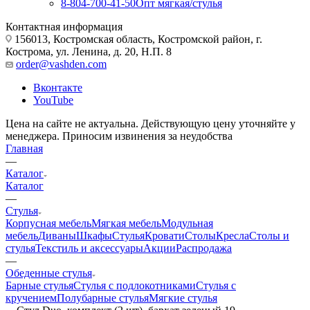
8-804-700-41-50
Опт мягкая/стулья
Контактная информация
156013, Костромская область, Костромской район, г.
Кострома, ул. Ленина, д. 20, Н.П. 8
order@vashden.com
Вконтакте
YouTube
Цена на сайте не актуальна. Действующую цену уточняйте у
менеджера. Приносим извинения за неудобства
Главная
—
Каталог
Каталог
—
Стулья
Корпусная мебель
Мягкая мебель
Модульная
мебель
Диваны
Шкафы
Стулья
Кровати
Столы
Кресла
Столы и
стулья
Текстиль и аксессуары
Акции
Распродажа
—
Обеденные стулья
Барные стулья
Стулья с подлокотниками
Стулья с
кручением
Полубарные стулья
Мягкие стулья