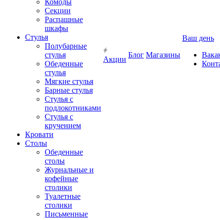
Комоды
Секции
Распашные
шкафы
Стулья
Ваш день
Полубарные
стулья
Блог
Магазины
Вака
Акции
Обеденные
Конт
стулья
Мягкие стулья
Барные стулья
Стулья с
подлокотниками
Стулья с
кручением
Кровати
Столы
Обеденные
столы
Журнальные и
кофейные
столики
Туалетные
столики
Письменные