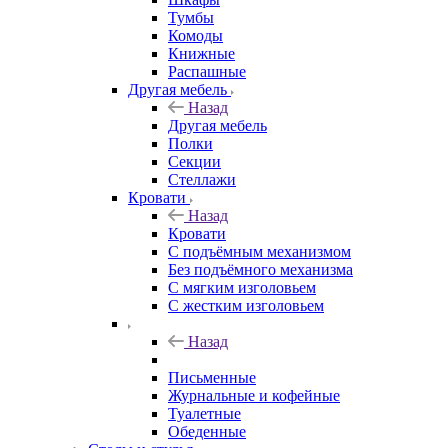
Тумбы
Комоды
Книжные
Распашные
Другая мебель
Назад
Другая мебель
Полки
Секции
Стеллажи
Кровати
Назад
Кровати
С подъёмным механизмом
Без подъёмного механизма
С мягким изголовьем
С жестким изголовьем
Назад
Письменные
Журнальные и кофейные
Туалетные
Обеденные