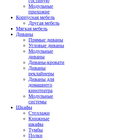
гостиную
Модульные
прихожие
Корпусная мебель
Другая мебель
Мягкая мебель
Диваны
Прямые диваны
Угловые диваны
Модульные
диваны
Диваны-кровати
Диваны
реклайнеры
Диваны для
домашнего
кинотеатра
Модульные
системы
Шкафы
Стеллажи
Книжные
шкафы
Тумбы
Полки