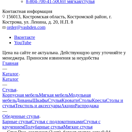
8-804-700-41-50
Опт мягкая/стулья
Контактная информация
156013, Костромская область, Костромской район, г.
Кострома, ул. Ленина, д. 20, Н.П. 8
order@vashden.com
Вконтакте
YouTube
Цена на сайте не актуальна. Действующую цену уточняйте у
менеджера. Приносим извинения за неудобства
Главная
—
Каталог
Каталог
—
Стулья
Корпусная мебель
Мягкая мебель
Модульная
мебель
Диваны
Шкафы
Стулья
Кровати
Столы
Кресла
Столы и
стулья
Текстиль и аксессуары
Акции
Распродажа
—
Обеденные стулья
Барные стулья
Стулья с подлокотниками
Стулья с
кручением
Полубарные стулья
Мягкие стулья