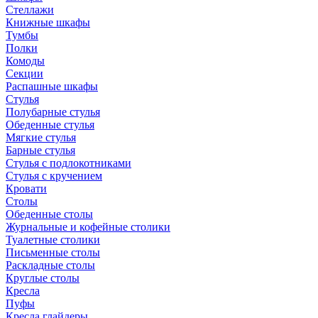
Стеллажи
Книжные шкафы
Тумбы
Полки
Комоды
Секции
Распашные шкафы
Стулья
Полубарные стулья
Обеденные стулья
Мягкие стулья
Барные стулья
Стулья с подлокотниками
Стулья с кручением
Кровати
Столы
Обеденные столы
Журнальные и кофейные столики
Туалетные столики
Письменные столы
Раскладные столы
Круглые столы
Кресла
Пуфы
Кресла глайдеры