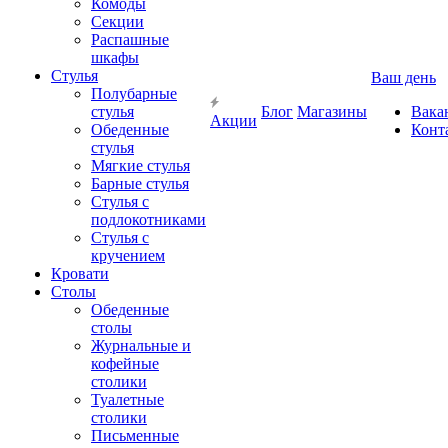
Комоды
Секции
Распашные
шкафы
Стулья
Ваш день
Полубарные
стулья
Блог
Магазины
Вака
Акции
Обеденные
Конт
стулья
Мягкие стулья
Барные стулья
Стулья с
подлокотниками
Стулья с
кручением
Кровати
Столы
Обеденные
столы
Журнальные и
кофейные
столики
Туалетные
столики
Письменные