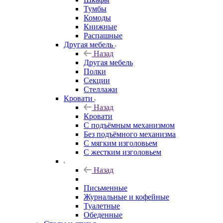
Тумбы
Комоды
Книжные
Распашные
Другая мебель
Назад
Другая мебель
Полки
Секции
Стеллажи
Кровати
Назад
Кровати
С подъёмным механизмом
Без подъёмного механизма
С мягким изголовьем
С жестким изголовьем
Назад
Письменные
Журнальные и кофейные
Туалетные
Обеденные