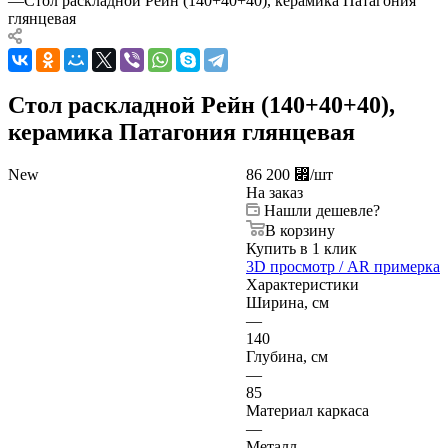
—
Стол раскладной Рейн (140+40+40), керамика Патагония
глянцевая
Стол раскладной Рейн (140+40+40),
керамика Патагония глянцевая
New
86 200
⃏
/шт
На заказ
Нашли дешевле?
В корзину
Купить в 1 клик
3D просмотр / AR примерка
Характеристики
Ширина, см
—
140
Глубина, см
—
85
Материал каркаса
—
Металл