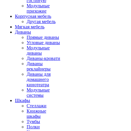
гостиную
Модульные
прихожие
Корпусная мебель
Другая мебель
Мягкая мебель
Диваны
Прямые диваны
Угловые диваны
Модульные
диваны
Диваны-кровати
Диваны
реклайнеры
Диваны для
домашнего
кинотеатра
Модульные
системы
Шкафы
Стеллажи
Книжные
шкафы
Тумбы
Полки