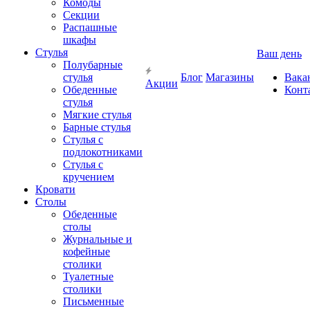
Комоды
Секции
Распашные
шкафы
Стулья
Ваш день
Полубарные
стулья
Блог
Магазины
Вака
Акции
Обеденные
Конт
стулья
Мягкие стулья
Барные стулья
Стулья с
подлокотниками
Стулья с
кручением
Кровати
Столы
Обеденные
столы
Журнальные и
кофейные
столики
Туалетные
столики
Письменные