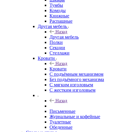
Тумбы
Комоды
Книжные
Распашные
Другая мебель
Назад
Другая мебель
Полки
Секции
Стеллажи
Кровати
Назад
Кровати
С подъёмным механизмом
Без подъёмного механизма
С мягким изголовьем
С жестким изголовьем
Назад
Письменные
Журнальные и кофейные
Туалетные
Обеденные