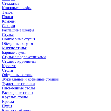
Стеллажи
Книжные шкафы
Тумбы
Полки
Комоды
Секции
Распашные шкафы
Стулья
Полубарные стулья
Обеденные стулья
Мягкие стулья
Барные стулья
Стулья с подлокотниками
Стулья с кручением
Кровати
Столы
Обеденные столы
Журнальные и кофейные столики
Туалетные столики
Письменные столы
Раскладные столы
Круглые столы
Кресла
Пуфы
Кресла глайдеры