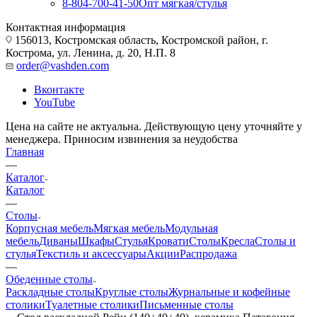
8-804-700-41-50
Опт мягкая/стулья
Контактная информация
156013, Костромская область, Костромской район, г.
Кострома, ул. Ленина, д. 20, Н.П. 8
order@vashden.com
Вконтакте
YouTube
Цена на сайте не актуальна. Действующую цену уточняйте у
менеджера. Приносим извинения за неудобства
Главная
—
Каталог
Каталог
—
Столы
Корпусная мебель
Мягкая мебель
Модульная
мебель
Диваны
Шкафы
Стулья
Кровати
Столы
Кресла
Столы и
стулья
Текстиль и аксессуары
Акции
Распродажа
—
Обеденные столы
Раскладные столы
Круглые столы
Журнальные и кофейные
столики
Туалетные столики
Письменные столы